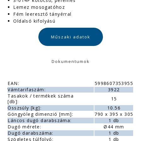
S-014P kötőcső, peremes
Lemez mosogatóhoz
Fém leeresztő tányérral
Oldalsó kifolyású
Műszaki adatok
Dokumentumok
EAN:
5998607353955
Vámtarifaszám:
3922
Tasakok / termékek száma
15
[db]:
Összsúly [kg]:
10.56
Göngyöleg dimenzió [mm]:
790 x 395 x 305
Láncos dugó darabszáma:
1 db
Dugó mérete:
Ø44 mm
Dugó darabszáma:
1 db
Szögletes túlfolyó:
1 db