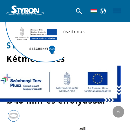
>>Mosogató búra-, és csőszifonok
STY-539-5
Kétmedencés
mosogatószifon,
túlfolyóval, két
leeresztőszeleppel,
Ø40 mm-es elfolyással