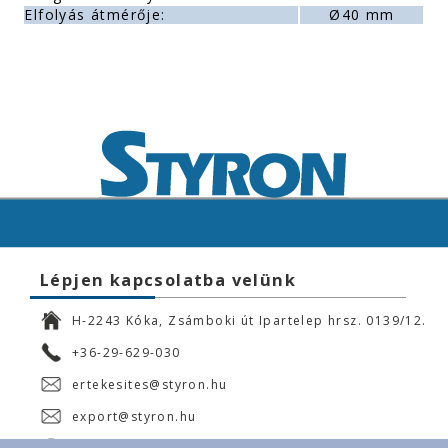
Elfolyás átmérője:
Ø40 mm
Lépjen kapcsolatba velünk
H-2243 Kóka, Zsámboki út Ipartelep hrsz. 0139/12.
+36-29-629-030
ertekesites@styron.hu
export@styron.hu