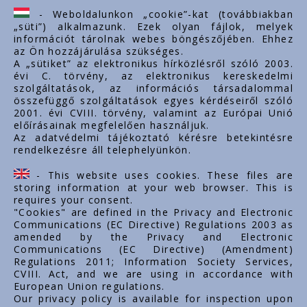
www.styron.hu
- Weboldalunkon „cookie”-kat (továbbiakban
„süti”) alkalmazunk. Ezek olyan fájlok, melyek
információt tárolnak webes böngészőjében. Ehhez
az Ön hozzájárulása szükséges.
Fontos linkek
A „sütiket” az elektronikus hírközlésről szóló 2003.
évi C. törvény, az elektronikus kereskedelmi
Rólunk
szolgáltatások, az információs társadalommal
Dokumentumok
összefüggő szolgáltatások egyes kérdéseiről szóló
2001. évi CVIII. törvény, valamint az Európai Unió
Kapcsolat
előírásainak megfelelően használjuk.
Karrier
Az adatvédelmi tájékoztató kérésre betekintésre
rendelkezésre áll telephelyünkön.
Cég adatok
Tárhely adatok
- This website uses cookies. These files are
Támogatások
storing information at your web browser. This is
requires your consent.
"Cookies" are defined in the Privacy and Electronic
Communications (EC Directive) Regulations 2003 as
amended by the Privacy and Electronic
Communications (EC Directive) (Amendment)
Regulations 2011; Information Society Services,
CVIII. Act, and we are using in accordance with
European Union regulations.
Our privacy policy is available for inspection upon