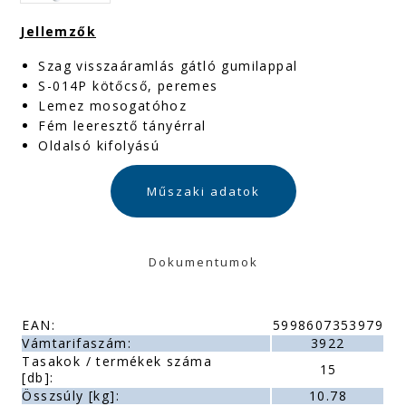
Jellemzők
Szag visszaáramlás gátló gumilappal
S-014P kötőcső, peremes
Lemez mosogatóhoz
Fém leeresztő tányérral
Oldalsó kifolyású
Műszaki adatok
Dokumentumok
EAN:
5998607353979
Vámtarifaszám:
3922
Tasakok / termékek száma
15
[db]:
Összsúly [kg]:
10.78