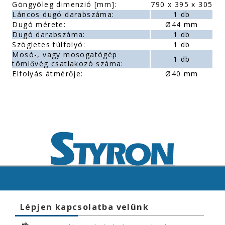
Göngyöleg dimenzió [mm]:
790 x 395 x 305
Láncos dugó darabszáma:
1 db
Dugó mérete:
Ø44 mm
Dugó darabszáma:
1 db
Szögletes túlfolyó:
1 db
Mosó-, vagy mosogatógép
1 db
tömlővég csatlakozó száma:
Elfolyás átmérője:
Ø40 mm
Lépjen kapcsolatba velünk