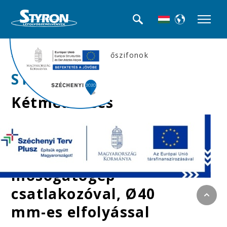
>>Mosogató búra-, és csőszifonok
STY-539-7
Kétmedencés
mosogatószifon,
túlfolyóval, két
leeresztőszeleppel,
mosogatógép
csatlakozóval, Ø40
mm-es elfolyással