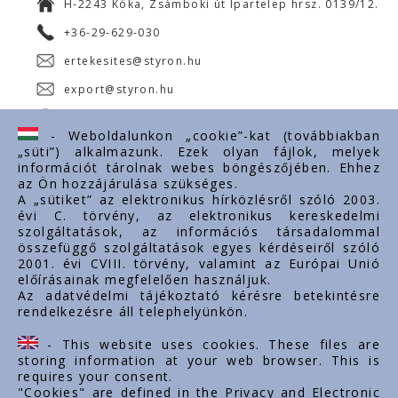
H-2243 Kóka, Zsámboki út Ipartelep hrsz. 0139/12.
+36-29-629-030
ertekesites@styron.hu
export@styron.hu
www.styron.hu
- Weboldalunkon „cookie”-kat (továbbiakban
„süti”) alkalmazunk. Ezek olyan fájlok, melyek
információt tárolnak webes böngészőjében. Ehhez
az Ön hozzájárulása szükséges.
Fontos linkek
A „sütiket” az elektronikus hírközlésről szóló 2003.
évi C. törvény, az elektronikus kereskedelmi
Rólunk
szolgáltatások, az információs társadalommal
Dokumentumok
összefüggő szolgáltatások egyes kérdéseiről szóló
2001. évi CVIII. törvény, valamint az Európai Unió
Kapcsolat
előírásainak megfelelően használjuk.
Karrier
Az adatvédelmi tájékoztató kérésre betekintésre
rendelkezésre áll telephelyünkön.
Cég adatok
Tárhely adatok
- This website uses cookies. These files are
Támogatások
storing information at your web browser. This is
requires your consent.
"Cookies" are defined in the Privacy and Electronic