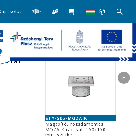
Kapcsolat
>>Padlószifonok és kiegészítők
Kapcsolódó termékek
rűs, II.
zárral
STY-505-MOZAIK
Magasító, rozsdamentes
MOZAIK ráccsal, 150x150
mm, szürke