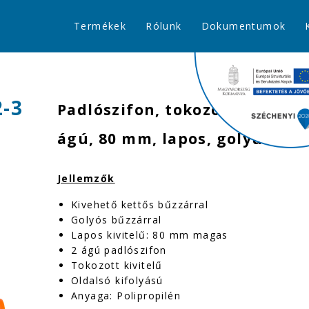
Termékek
Rólunk
Dokumentumok
2-3
Padlószifon, tokozott, gumigyű
ágú, 80 mm, lapos, golyüs bűz
Jellemzők
Kivehető kettős bűzzárral
Golyós bűzzárral
Lapos kivitelű: 80 mm magas
2 ágú padlószifon
Tokozott kivitelű
Oldalsó kifolyású
Anyaga: Polipropilén