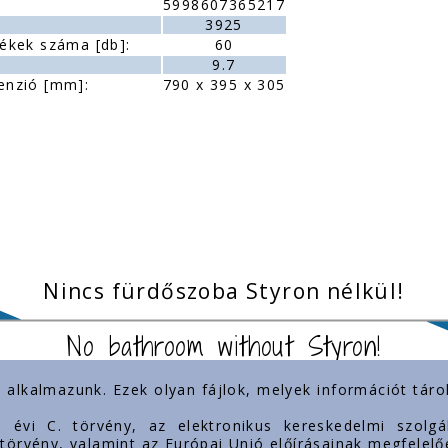
5998607365217
:
3925
ékek száma [db]:
60
9.7
enzió [mm]:
790 x 395 x 305
Nincs fürdőszoba Styron nélkül!
No bathroom without Styron!
) alkalmazunk. Ezek olyan fájlok, melyek információt tá
inkek
Jelenlétünk
3. évi C. törvény, az elektronikus kereskedelmi szol
. törvény, valamint az Európai Unió előírásainak megfelelő