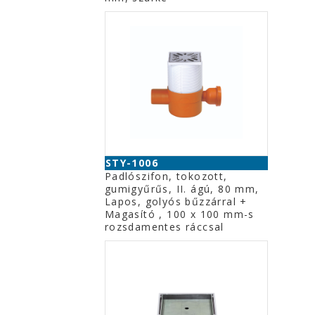
STY-1006
Padlószifon, tokozott,
gumigyűrűs, II. ágú, 80 mm,
Lapos, golyós bűzzárral +
Magasító , 100 x 100 mm-s
rozsdamentes ráccsal