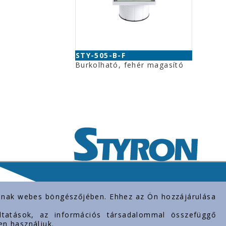
STY-505-B-F
Burkolható, fehér magasító
rolnak webes böngészőjében. Ehhez az Ön hozzájárulása
gáltatások, az információs társadalommal összefüggő
en használjuk.