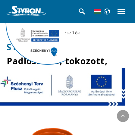
>>Padlószifonok és kiegészítők
STY-653-B
Padlószifon, tokozott,
gumigyűrűs, III. ágú,
80 mm, lapos (balos)