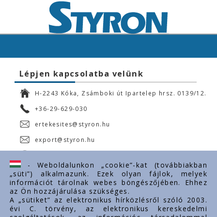
Lépjen kapcsolatba velünk
H-2243 Kóka, Zsámboki út Ipartelep hrsz. 0139/12.
+36-29-629-030
ertekesites@styron.hu
export@styron.hu
www.styron.hu
- Weboldalunkon „cookie”-kat (továbbiakban
„süti”) alkalmazunk. Ezek olyan fájlok, melyek
információt tárolnak webes böngészőjében. Ehhez
az Ön hozzájárulása szükséges.
Fontos linkek
A „sütiket” az elektronikus hírközlésről szóló 2003.
évi C. törvény, az elektronikus kereskedelmi
Rólunk