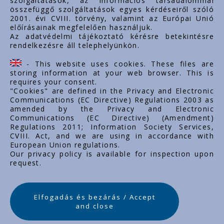
szolgáltatások, az információs társadalommal
Dokumentumok
összefüggő szolgáltatások egyes kérdéseiről szóló
2001. évi CVIII. törvény, valamint az Európai Unió
Kapcsolat
előírásainak megfelelően használjuk.
Karrier
Az adatvédelmi tájékoztató kérésre betekintésre
rendelkezésre áll telephelyünkön.
Cég adatok
Tárhely adatok
- This website uses cookies. These files are
Támogatások
storing information at your web browser. This is
requires your consent.
"Cookies" are defined in the Privacy and Electronic
Communications (EC Directive) Regulations 2003 as
amended by the Privacy and Electronic
Communications (EC Directive) (Amendment)
Regulations 2011; Information Society Services,
CVIII. Act, and we are using in accordance with
European Union regulations.
Our privacy policy is available for inspection upon
request.
Elfogadás és bezárás / Accept
and close