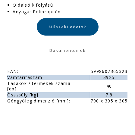
Oldalsó kifolyású
Anyaga: Polipropilén
Műszaki adatok
Dokumentumok
EAN:
5998607365323
Vámtarifaszám:
3925
Tasakok / termékek száma
40
[db]:
Összsúly [kg]:
7.8
Göngyöleg dimenzió [mm]:
790 x 395 x 305