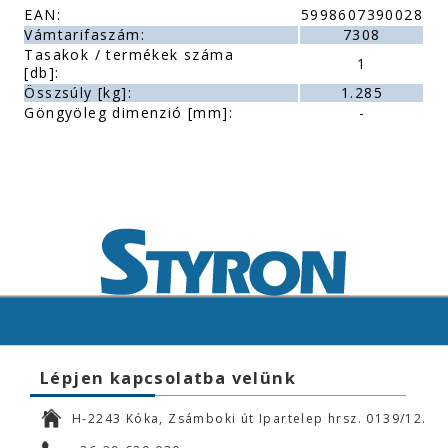
EAN:
5998607390028
Vámtarifaszám:
7308
Tasakok / termékek száma
1
[db]:
Összsúly [kg]:
1.285
Göngyöleg dimenzió [mm]:
-
Lépjen kapcsolatba velünk
H-2243 Kóka, Zsámboki út Ipartelep hrsz. 0139/12.