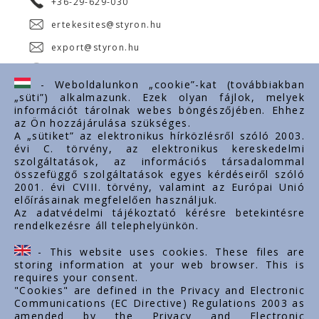
+36-29-629-030
ertekesites@styron.hu
export@styron.hu
www.styron.hu
- Weboldalunkon „cookie”-kat (továbbiakban
„süti”) alkalmazunk. Ezek olyan fájlok, melyek
információt tárolnak webes böngészőjében. Ehhez
az Ön hozzájárulása szükséges.
Fontos linkek
A „sütiket” az elektronikus hírközlésről szóló 2003.
évi C. törvény, az elektronikus kereskedelmi
Rólunk
szolgáltatások, az információs társadalommal
Dokumentumok
összefüggő szolgáltatások egyes kérdéseiről szóló
2001. évi CVIII. törvény, valamint az Európai Unió
Kapcsolat
előírásainak megfelelően használjuk.
Karrier
Az adatvédelmi tájékoztató kérésre betekintésre
rendelkezésre áll telephelyünkön.
Cég adatok
Tárhely adatok
- This website uses cookies. These files are
Támogatások
storing information at your web browser. This is
requires your consent.
"Cookies" are defined in the Privacy and Electronic
Communications (EC Directive) Regulations 2003 as
amended by the Privacy and Electronic