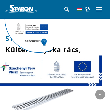
>>Kültéri folyókák
STY-900-2
Kültéri folyóka rács,
horganyzott, 1 m-es