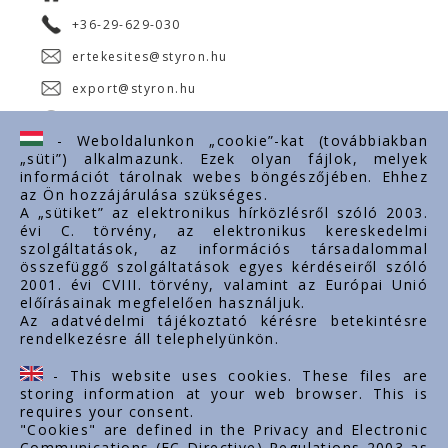
+36-29-629-030
ertekesites@styron.hu
export@styron.hu
www.styron.hu
- Weboldalunkon „cookie”-kat (továbbiakban
„süti”) alkalmazunk. Ezek olyan fájlok, melyek
információt tárolnak webes böngészőjében. Ehhez
az Ön hozzájárulása szükséges.
Fontos linkek
A „sütiket” az elektronikus hírközlésről szóló 2003.
évi C. törvény, az elektronikus kereskedelmi
Rólunk
szolgáltatások, az információs társadalommal
Dokumentumok
összefüggő szolgáltatások egyes kérdéseiről szóló
2001. évi CVIII. törvény, valamint az Európai Unió
Kapcsolat
előírásainak megfelelően használjuk.
Karrier
Az adatvédelmi tájékoztató kérésre betekintésre
rendelkezésre áll telephelyünkön.
Cég adatok
Tárhely adatok
- This website uses cookies. These files are
Támogatások
storing information at your web browser. This is
requires your consent.
"Cookies" are defined in the Privacy and Electronic
Communications (EC Directive) Regulations 2003 as