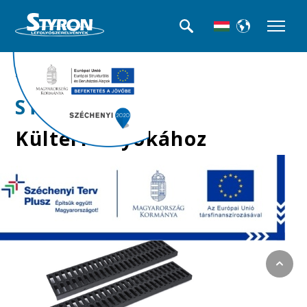
>>Kültéri folyókák
STY-900-4
Kültéri folyókához
rács, műanyag