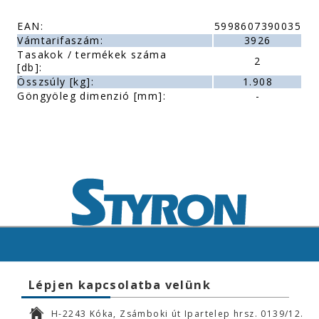
EAN:
5998607390035
Vámtarifaszám:
3926
Tasakok / termékek száma
2
[db]:
Összsúly [kg]:
1.908
Göngyöleg dimenzió [mm]:
-
Lépjen kapcsolatba velünk
H-2243 Kóka, Zsámboki út Ipartelep hrsz. 0139/12.