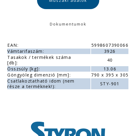
Műszaki adatok
Dokumentumok
EAN:
5998607390066
Vámtarifaszám:
3926
Tasakok / termékek száma
40
[db]:
Összsúly [kg]:
13.06
Göngyöleg dimenzió [mm]:
790 x 395 x 305
Csatlakoztatható idom (nem
STY-901
része a terméknek!):