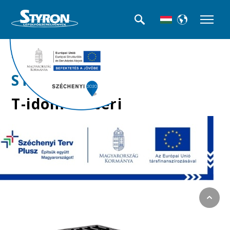
>>Kültéri folyókák
STY-900-T-M
T-idom kültéri
folyókához, műanyag
ráccsal, lapos