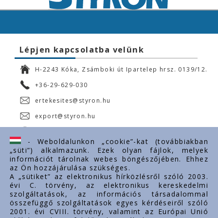
Lépjen kapcsolatba velünk
H-2243 Kóka, Zsámboki út Ipartelep hrsz. 0139/12.
+36-29-629-030
ertekesites@styron.hu
export@styron.hu
www.styron.hu
- Weboldalunkon „cookie”-kat (továbbiakban
„süti”) alkalmazunk. Ezek olyan fájlok, melyek
információt tárolnak webes böngészőjében. Ehhez
az Ön hozzájárulása szükséges.
Fontos linkek
A „sütiket” az elektronikus hírközlésről szóló 2003.
évi C. törvény, az elektronikus kereskedelmi
Rólunk
szolgáltatások, az információs társadalommal
Dokumentumok
összefüggő szolgáltatások egyes kérdéseiről szóló
2001. évi CVIII. törvény, valamint az Európai Unió
Kapcsolat