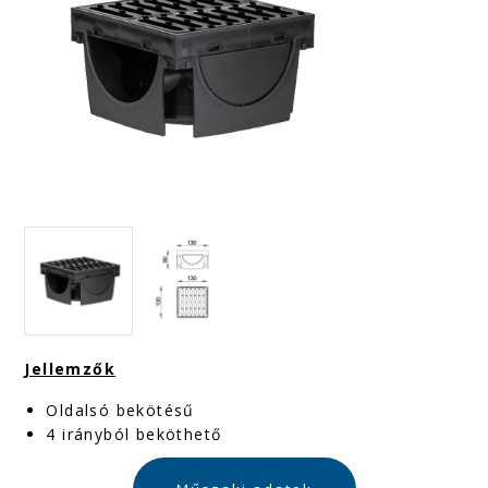
Jellemzők
Oldalsó bekötésű
4 irányból beköthető