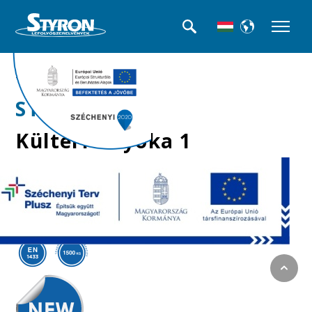
>>Kültéri folyókák
STY-915
Kültéri folyóka 1
méteres horganyzott
fedráccsal,
lecsavarozható