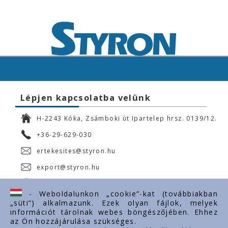
Lépjen kapcsolatba velünk
H-2243 Kóka, Zsámboki út Ipartelep hrsz. 0139/12.
+36-29-629-030
ertekesites@styron.hu
export@styron.hu
www.styron.hu
- Weboldalunkon „cookie”-kat (továbbiakban
„süti”) alkalmazunk. Ezek olyan fájlok, melyek
információt tárolnak webes böngészőjében. Ehhez
az Ön hozzájárulása szükséges.
Fontos linkek