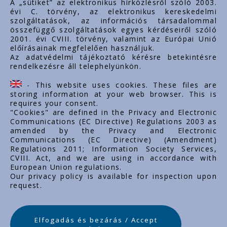
A „sütiket” az elektronikus hírközlésről szóló 2003.
évi C. törvény, az elektronikus kereskedelmi
Rólunk
szolgáltatások, az információs társadalommal
Dokumentumok
összefüggő szolgáltatások egyes kérdéseiről szóló
2001. évi CVIII. törvény, valamint az Európai Unió
Kapcsolat
előírásainak megfelelően használjuk.
Karrier
Az adatvédelmi tájékoztató kérésre betekintésre
rendelkezésre áll telephelyünkön.
Cég adatok
Tárhely adatok
- This website uses cookies. These files are
Támogatások
storing information at your web browser. This is
requires your consent.
"Cookies" are defined in the Privacy and Electronic
Communications (EC Directive) Regulations 2003 as
amended by the Privacy and Electronic
Communications (EC Directive) (Amendment)
Regulations 2011; Information Society Services,
CVIII. Act, and we are using in accordance with
European Union regulations.
Our privacy policy is available for inspection upon
request.
Elfogadás és bezárás / Accept