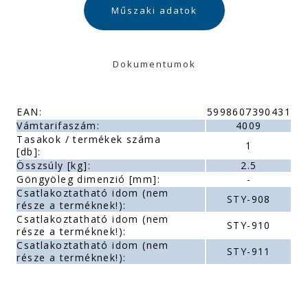
Műszaki adatok
Dokumentumok
EAN:
5998607390431
Vámtarifaszám:
4009
Tasakok / termékek száma
1
[db]:
Összsúly [kg]:
2.5
Göngyöleg dimenzió [mm]:
-
Csatlakoztatható idom (nem
STY-908
része a terméknek!):
Csatlakoztatható idom (nem
STY-910
része a terméknek!):
Csatlakoztatható idom (nem
STY-911
része a terméknek!):