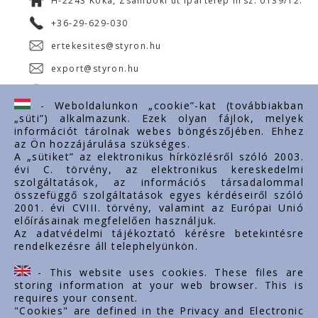
H-2243 Kóka, Zsámboki út Ipartelep hrsz. 0139/12.
+36-29-629-030
ertekesites@styron.hu
export@styron.hu
www.styron.hu
- Weboldalunkon „cookie”-kat (továbbiakban
„süti”) alkalmazunk. Ezek olyan fájlok, melyek
információt tárolnak webes böngészőjében. Ehhez
az Ön hozzájárulása szükséges.
Fontos linkek
A „sütiket” az elektronikus hírközlésről szóló 2003.
évi C. törvény, az elektronikus kereskedelmi
Rólunk
szolgáltatások, az információs társadalommal
Dokumentumok
összefüggő szolgáltatások egyes kérdéseiről szóló
2001. évi CVIII. törvény, valamint az Európai Unió
Kapcsolat
előírásainak megfelelően használjuk.
Karrier
Az adatvédelmi tájékoztató kérésre betekintésre
rendelkezésre áll telephelyünkön.
Cég adatok
Tárhely adatok
- This website uses cookies. These files are
Támogatások
storing information at your web browser. This is
requires your consent.
"Cookies" are defined in the Privacy and Electronic