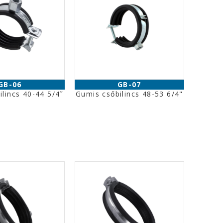
GB-06
GB-07
lincs 40-44 5/4˝
Gumis csőbilincs 48-53 6/4"