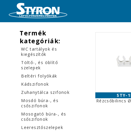
Termék
kategóriák:
WC tartályok és
kiegészítők
Töltő-, és öblítő
szelepek
Beltéri folyókák
Kádszifonok
Zuhanytálca szifonok
STY-1
Mosdó búra-, és
Rézcsőbilincs
csőszifonok
Mosogató búra-, és
csőszifonok
Leeresztőszelepek