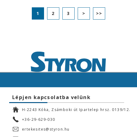
1
2
3
>
>>
Lépjen kapcsolatba velünk
H-2243 Kóka, Zsámboki út Ipartelep hrsz. 0139/12.
+36-29-629-030
ertekesites@styron.hu