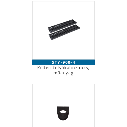
STY-900-4
Kültéri folyókához rács,
műanyag