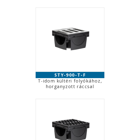
STY-900-T-F
T-idom kültéri folyókához,
horganyzott ráccsal