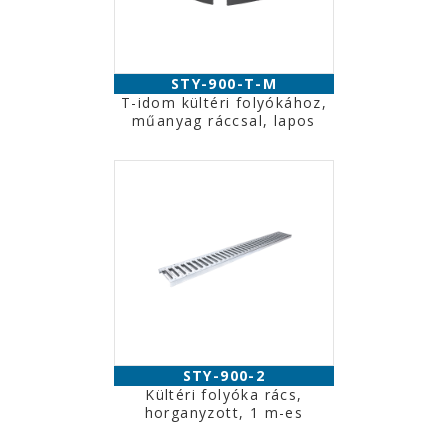
STY-900-T-M
T-idom kültéri folyókához,
műanyag ráccsal, lapos
STY-900-2
Kültéri folyóka rács,
horganyzott, 1 m-es