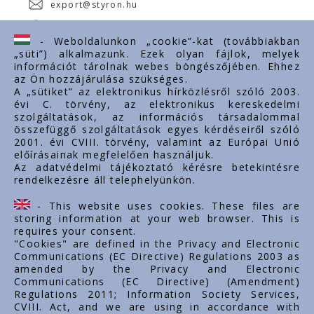
export@styron.hu
www.styron.hu
- Weboldalunkon „cookie”-kat (továbbiakban
„süti”) alkalmazunk. Ezek olyan fájlok, melyek
információt tárolnak webes böngészőjében. Ehhez
az Ön hozzájárulása szükséges.
Fontos linkek
A „sütiket” az elektronikus hírközlésről szóló 2003.
évi C. törvény, az elektronikus kereskedelmi
Rólunk
szolgáltatások, az információs társadalommal
Dokumentumok
összefüggő szolgáltatások egyes kérdéseiről szóló
2001. évi CVIII. törvény, valamint az Európai Unió
Kapcsolat
előírásainak megfelelően használjuk.
Karrier
Az adatvédelmi tájékoztató kérésre betekintésre
rendelkezésre áll telephelyünkön.
Cég adatok
Tárhely adatok
- This website uses cookies. These files are
Támogatások
storing information at your web browser. This is
requires your consent.
"Cookies" are defined in the Privacy and Electronic
Communications (EC Directive) Regulations 2003 as
amended by the Privacy and Electronic
Communications (EC Directive) (Amendment)
Regulations 2011; Information Society Services,
CVIII. Act, and we are using in accordance with