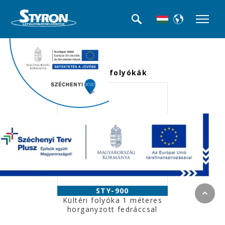
<<< Termék kategóriák
Kültéri folyókák
STY-900
Kültéri folyóka 1 méteres
horganyzott fedráccsal