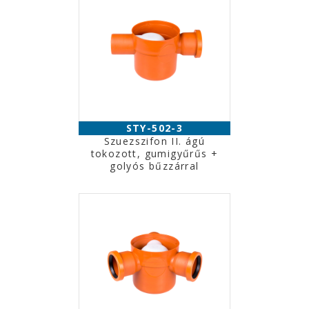
STY-502-3
Szuezszifon II. ágú
tokozott, gumigyűrűs +
golyós bűzzárral