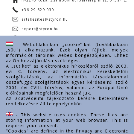
H-2243 Kóka, Zsámboki út Ipartelep hrsz. 0139/12.
+36-29-629-030
ertekesites@styron.hu
export@styron.hu
www.styron.hu
- Weboldalunkon „cookie”-kat (továbbiakban
„süti”) alkalmazunk. Ezek olyan fájlok, melyek
információt tárolnak webes böngészőjében. Ehhez
az Ön hozzájárulása szükséges.
Fontos linkek
A „sütiket” az elektronikus hírközlésről szóló 2003.
évi C. törvény, az elektronikus kereskedelmi
Rólunk
szolgáltatások, az információs társadalommal
Dokumentumok
összefüggő szolgáltatások egyes kérdéseiről szóló
2001. évi CVIII. törvény, valamint az Európai Unió
Kapcsolat
előírásainak megfelelően használjuk.
Karrier
Az adatvédelmi tájékoztató kérésre betekintésre
rendelkezésre áll telephelyünkön.
Cég adatok
Tárhely adatok
- This website uses cookies. These files are
Támogatások
storing information at your web browser. This is
requires your consent.
"Cookies" are defined in the Privacy and Electronic