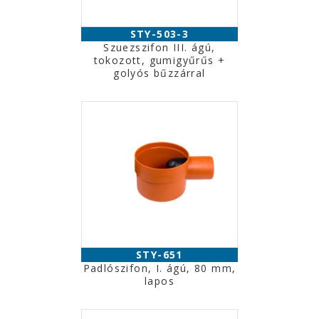
STY-503-3
Szuezszifon III. ágú,
tokozott, gumigyűrűs +
golyós bűzzárral
STY-651
Padlószifon, I. ágú, 80 mm,
lapos