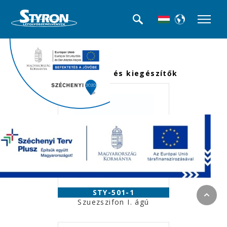
<<< Termék kategóriák
Padlószifonok és kiegészítők
STY-501-1
Szuezszifon I. ágú