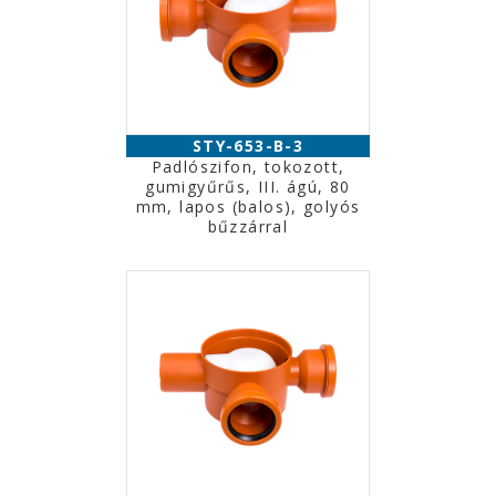
STY-653-B-3
Padlószifon, tokozott,
gumigyűrűs, III. ágú, 80
mm, lapos (balos), golyós
bűzzárral