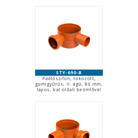
STY-690-B
Padlószifon, tokozott,
gumigyűrűs, II. ágú, 80 mm,
lapos, bal oldali beömlővel