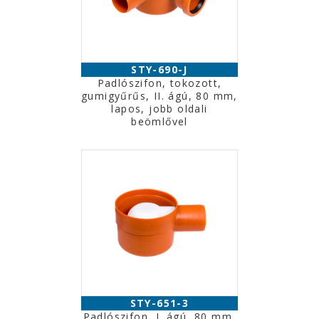
STY-690-J
Padlószifon, tokozott,
gumigyűrűs, II. ágú, 80 mm,
lapos, jobb oldali
beömlővel
STY-651-3
Padlószifon, I. ágú, 80 mm,