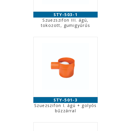
STY-503-1
Szuezszifon III. ágú,
tokozott, gumigyűrűs
STY-501-3
Szuezszifon I. ágú + golyós
bűzzárral