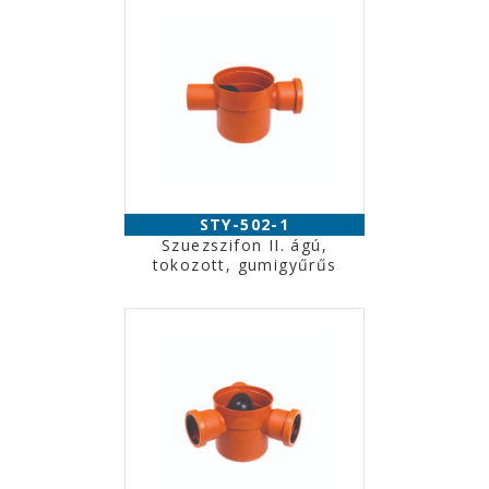
STY-502-1
Szuezszifon II. ágú,
tokozott, gumigyűrűs