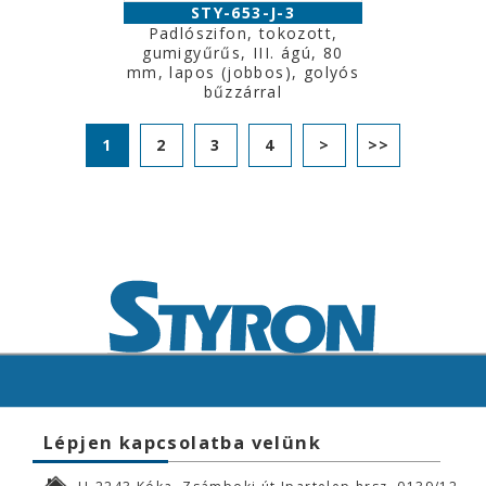
STY-653-J-3
Padlószifon, tokozott,
gumigyűrűs, III. ágú, 80
mm, lapos (jobbos), golyós
bűzzárral
1
2
3
4
>
>>
Lépjen kapcsolatba velünk