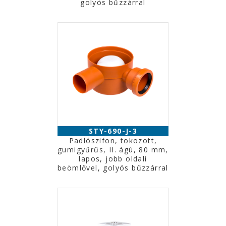
golyós bűzzárral
STY-690-J-3
Padlószifon, tokozott,
gumigyűrűs, II. ágú, 80 mm,
lapos, jobb oldali
beömlővel, golyós bűzzárral