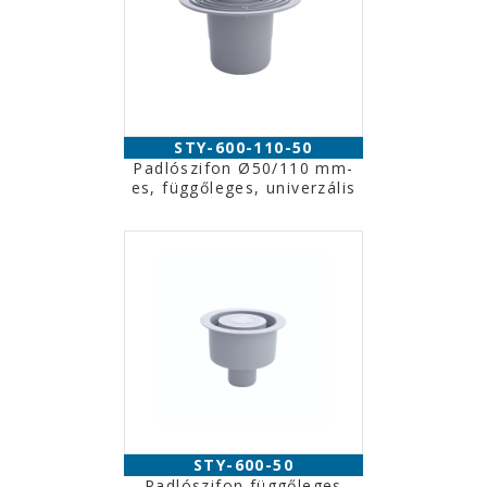
STY-600-110-50
Padlószifon Ø50/110 mm-
es, függőleges, univerzális
STY-600-50
Padlószifon függőleges