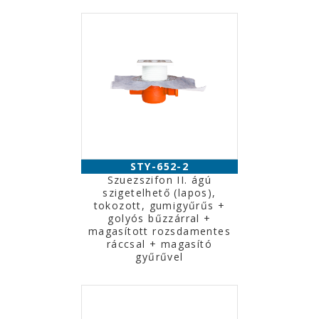
STY-652-2
Szuezszifon II. ágú
szigetelhető (lapos),
tokozott, gumigyűrűs +
golyós bűzzárral +
magasított rozsdamentes
ráccsal + magasító
gyűrűvel