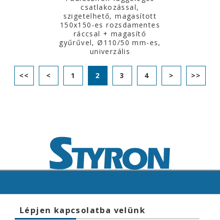
csatlakozással,
szigetelhető, magasított
150x150-es rozsdamentes
ráccsal + magasító
gyűrűvel, Ø110/50 mm-es,
univerzális
<<
<
1
2
3
4
>
>>
Lépjen kapcsolatba velünk