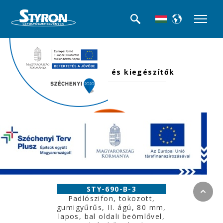
<<< Termék kategóriák
Padlószifonok és kiegészítők
STY-690-B-3
Padlószifon, tokozott,
gumigyűrűs, II. ágú, 80 mm,
lapos, bal oldali beömlővel,