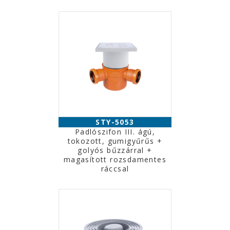
STY-5053
Padlószifon III. ágú,
tokozott, gumigyűrűs +
golyós bűzzárral +
magasított rozsdamentes
ráccsal