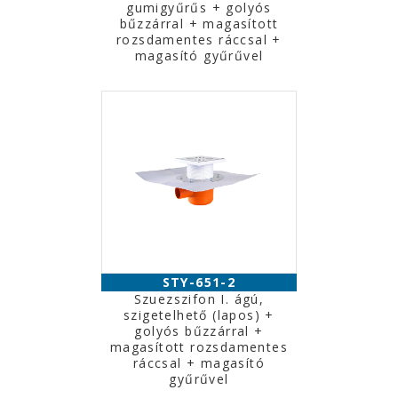
gumigyűrűs + golyós
bűzzárral + magasított
rozsdamentes ráccsal +
magasító gyűrűvel
STY-651-2
Szuezszifon I. ágú,
szigetelhető (lapos) +
golyós bűzzárral +
magasított rozsdamentes
ráccsal + magasító
gyűrűvel