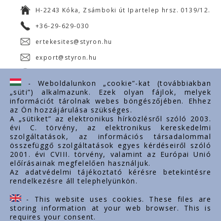
H-2243 Kóka, Zsámboki út Ipartelep hrsz. 0139/12.
+36-29-629-030
ertekesites@styron.hu
export@styron.hu
www.styron.hu
- Weboldalunkon „cookie”-kat (továbbiakban
„süti”) alkalmazunk. Ezek olyan fájlok, melyek
információt tárolnak webes böngészőjében. Ehhez
az Ön hozzájárulása szükséges.
Fontos linkek
A „sütiket” az elektronikus hírközlésről szóló 2003.
évi C. törvény, az elektronikus kereskedelmi
Rólunk
szolgáltatások, az információs társadalommal
Dokumentumok
összefüggő szolgáltatások egyes kérdéseiről szóló
2001. évi CVIII. törvény, valamint az Európai Unió
Kapcsolat
előírásainak megfelelően használjuk.
Karrier
Az adatvédelmi tájékoztató kérésre betekintésre
rendelkezésre áll telephelyünkön.
Cég adatok
Tárhely adatok
- This website uses cookies. These files are
Támogatások
storing information at your web browser. This is
requires your consent.