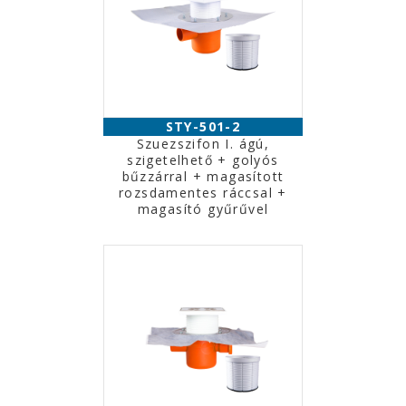
STY-501-2
Szuezszifon I. ágú,
szigetelhető + golyós
bűzzárral + magasított
rozsdamentes ráccsal +
magasító gyűrűvel