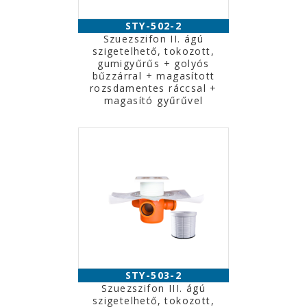
STY-502-2
Szuezszifon II. ágú
szigetelhető, tokozott,
gumigyűrűs + golyós
bűzzárral + magasított
rozsdamentes ráccsal +
magasító gyűrűvel
STY-503-2
Szuezszifon III. ágú
szigetelhető, tokozott,