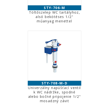
STY-706-M
Töltőszelep WC tartályhoz,
alsó bekötéses 1/2"
műanyag menettel
STY-708-M-D
Univerzálny napúšťací ventil
k WC nádržke, spodné
alebo bočné pripojenie 1/2"
mosadzný závit