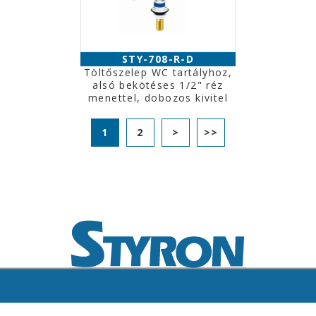
STY-708-R-D
Töltőszelep WC tartályhoz,
alsó bekötéses 1/2" réz
menettel, dobozos kivitel
1
2
>
>>