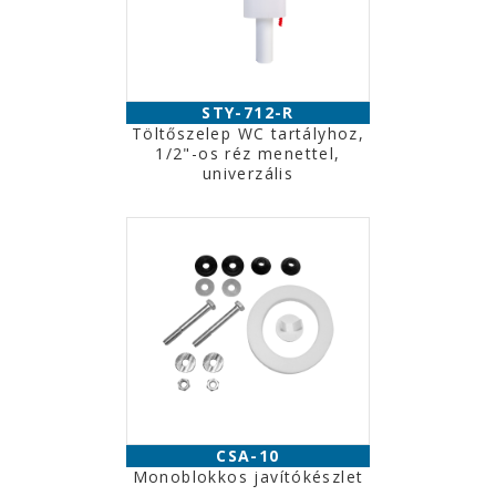
STY-712-R
Töltőszelep WC tartályhoz,
1/2"-os réz menettel,
univerzális
CSA-10
Monoblokkos javítókészlet