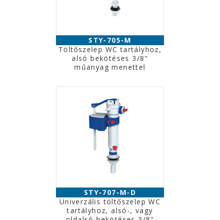
STY-705-M
Töltőszelep WC tartályhoz,
alsó bekötéses 3/8"
műanyag menettel
STY-707-M-D
Univerzális töltőszelep WC
tartályhoz, alsó-, vagy
oldalsó bekötéses 3/8"