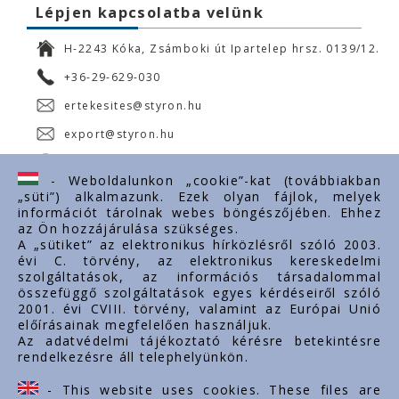
Lépjen kapcsolatba velünk
H-2243 Kóka, Zsámboki út Ipartelep hrsz. 0139/12.
+36-29-629-030
ertekesites@styron.hu
export@styron.hu
www.styron.hu
- Weboldalunkon „cookie”-kat (továbbiakban
„süti”) alkalmazunk. Ezek olyan fájlok, melyek
információt tárolnak webes böngészőjében. Ehhez
az Ön hozzájárulása szükséges.
Fontos linkek
A „sütiket” az elektronikus hírközlésről szóló 2003.
évi C. törvény, az elektronikus kereskedelmi
Rólunk
szolgáltatások, az információs társadalommal
Dokumentumok
összefüggő szolgáltatások egyes kérdéseiről szóló
2001. évi CVIII. törvény, valamint az Európai Unió
Kapcsolat
előírásainak megfelelően használjuk.
Karrier
Az adatvédelmi tájékoztató kérésre betekintésre
rendelkezésre áll telephelyünkön.
Cég adatok
Tárhely adatok
- This website uses cookies. These files are