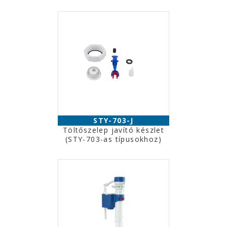
STY-703-J
Töltőszelep javító készlet
(STY-703-as típusokhoz)