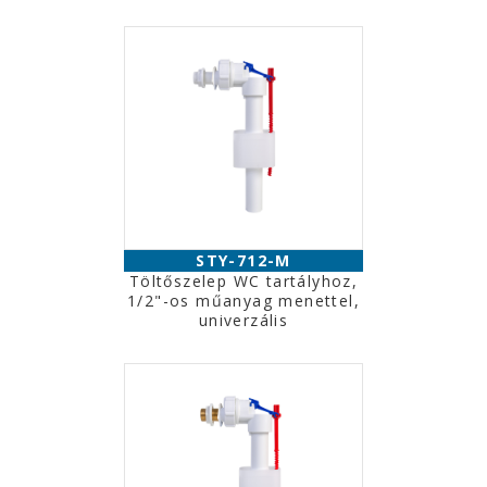
STY-712-M
Töltőszelep WC tartályhoz,
1/2"-os műanyag menettel,
univerzális