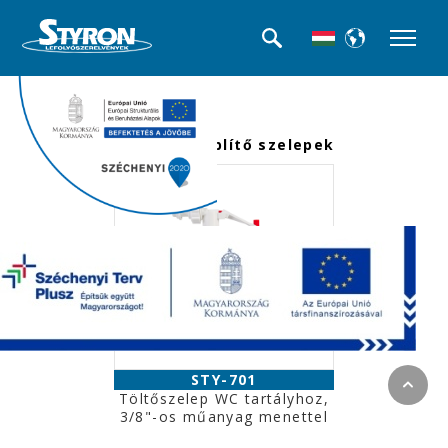
<<< Termék kategóriák
Töltő-, és öblítő szelepek
STY-701
Töltőszelep WC tartályhoz,
3/8"-os műanyag menettel