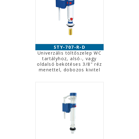
STY-707-R-D
Univerzális töltőszelep WC
tartályhoz, alsó-, vagy
oldalsó bekötéses 3/8" réz
menettel, dobozos kivitel