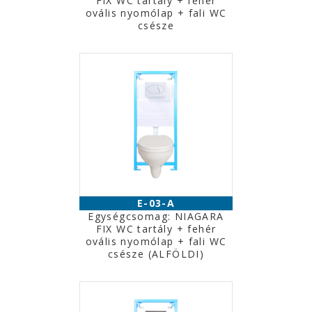
FIX WC tartály + fehér
ovális nyomólap + fali WC
csésze
E-03-A
Egységcsomag: NIAGARA
FIX WC tartály + fehér
ovális nyomólap + fali WC
csésze (ALFÖLDI)