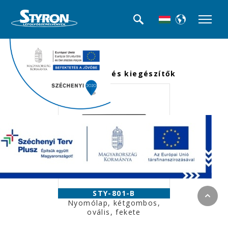
<<< Termék kategóriák
WC tartályok és kiegészítők
STY-801-B
Nyomólap, kétgombos,
ovális, fekete