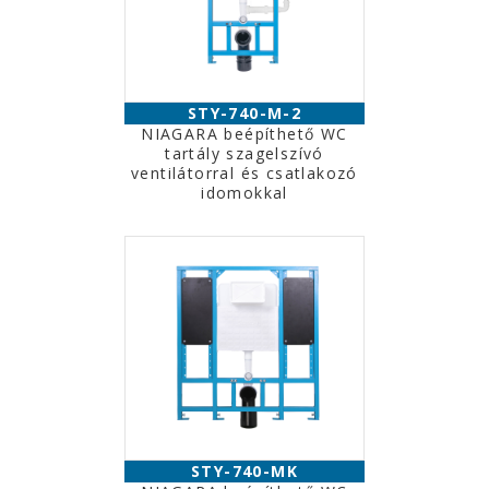
STY-740-M-2
NIAGARA beépíthető WC
tartály szagelszívó
ventilátorral és csatlakozó
idomokkal
STY-740-MK