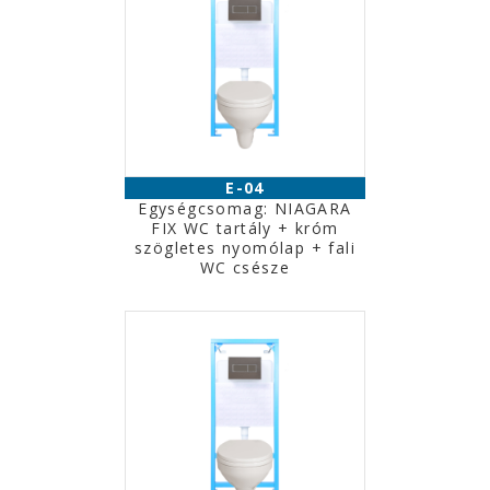
E-04
Egységcsomag: NIAGARA
FIX WC tartály + króm
szögletes nyomólap + fali
WC csésze