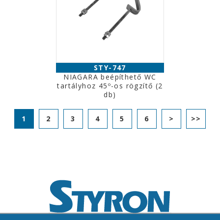
STY-747
NIAGARA beépíthető WC
tartályhoz 45º-os rögzítő (2
db)
1
2
3
4
5
6
>
>>