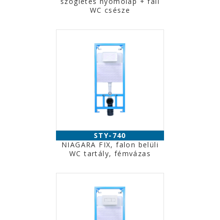
szögletes nyomólap + fali
WC csésze
STY-740
NIAGARA FIX, falon belüli
WC tartály, fémvázas