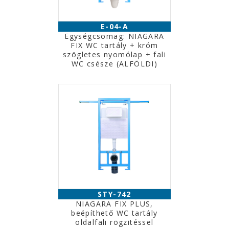
E-04-A
Egységcsomag: NIAGARA
FIX WC tartály + króm
szögletes nyomólap + fali
WC csésze (ALFÖLDI)
STY-742
NIAGARA FIX PLUS,
beépíthető WC tartály
oldalfali rögzitéssel