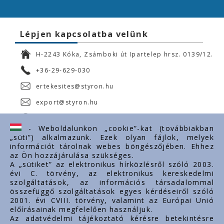
Lépjen kapcsolatba velünk
H-2243 Kóka, Zsámboki út Ipartelep hrsz. 0139/12.
+36-29-629-030
ertekesites@styron.hu
export@styron.hu
www.styron.hu
- Weboldalunkon „cookie”-kat (továbbiakban
„süti”) alkalmazunk. Ezek olyan fájlok, melyek
információt tárolnak webes böngészőjében. Ehhez
az Ön hozzájárulása szükséges.
Fontos linkek
A „sütiket” az elektronikus hírközlésről szóló 2003.
évi C. törvény, az elektronikus kereskedelmi
Rólunk
szolgáltatások, az információs társadalommal
Dokumentumok
összefüggő szolgáltatások egyes kérdéseiről szóló
2001. évi CVIII. törvény, valamint az Európai Unió
Kapcsolat
előírásainak megfelelően használjuk.
Karrier
Az adatvédelmi tájékoztató kérésre betekintésre