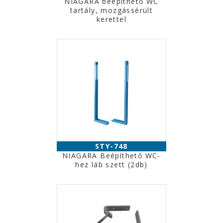
NIAGARA beépíthető WC
tartály, mozgássérült
kerettel
STY-748
NIAGARA Beépíthető WC-
hez láb szett (2db)