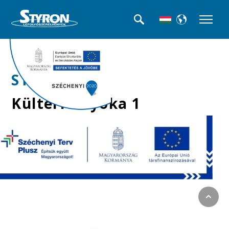
>>Kültéri folyókák
STY-900
Kültéri folyóka 1
méteres horganyzott
fedráccsal