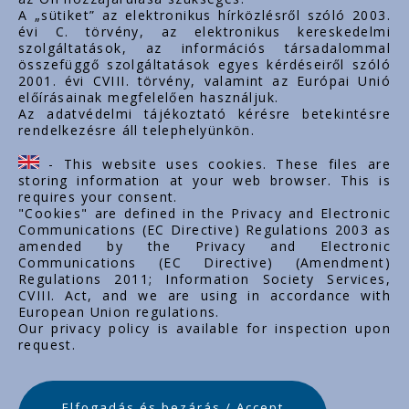
Fontos linkek
A „sütiket” az elektronikus hírközlésről szóló 2003.
évi C. törvény, az elektronikus kereskedelmi
Rólunk
szolgáltatások, az információs társadalommal
Dokumentumok
összefüggő szolgáltatások egyes kérdéseiről szóló
2001. évi CVIII. törvény, valamint az Európai Unió
Kapcsolat
előírásainak megfelelően használjuk.
Karrier
Az adatvédelmi tájékoztató kérésre betekintésre
rendelkezésre áll telephelyünkön.
Cég adatok
Tárhely adatok
- This website uses cookies. These files are
Támogatások
storing information at your web browser. This is
requires your consent.
"Cookies" are defined in the Privacy and Electronic
Communications (EC Directive) Regulations 2003 as
amended by the Privacy and Electronic
Communications (EC Directive) (Amendment)
Regulations 2011; Information Society Services,
CVIII. Act, and we are using in accordance with
European Union regulations.
Our privacy policy is available for inspection upon
request.
Elfogadás és bezárás / Accept