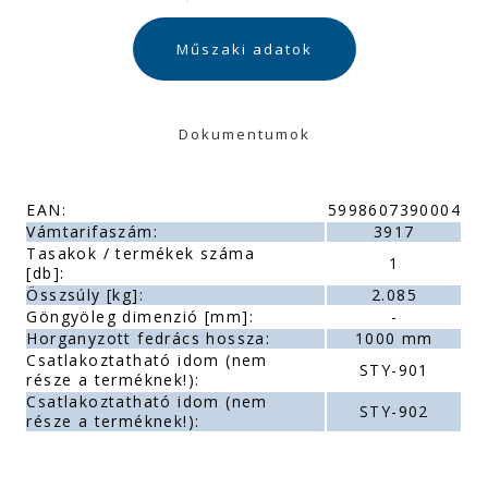
Műszaki adatok
Dokumentumok
EAN:
5998607390004
Vámtarifaszám:
3917
Tasakok / termékek száma
1
[db]:
Összsúly [kg]:
2.085
Göngyöleg dimenzió [mm]:
-
Horganyzott fedrács hossza:
1000 mm
Csatlakoztatható idom (nem
STY-901
része a terméknek!):
Csatlakoztatható idom (nem
STY-902
része a terméknek!):