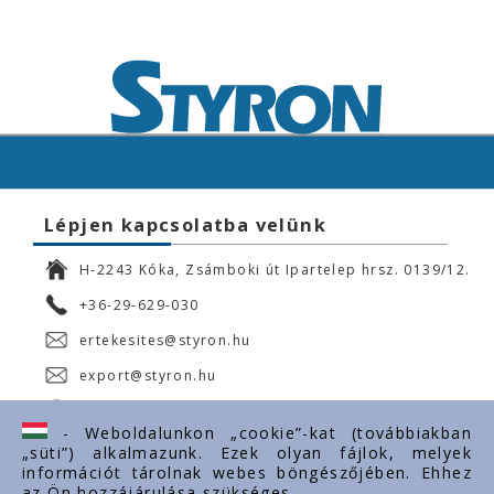
Lépjen kapcsolatba velünk
H-2243 Kóka, Zsámboki út Ipartelep hrsz. 0139/12.
+36-29-629-030
ertekesites@styron.hu
export@styron.hu
www.styron.hu
- Weboldalunkon „cookie”-kat (továbbiakban
„süti”) alkalmazunk. Ezek olyan fájlok, melyek
információt tárolnak webes böngészőjében. Ehhez
az Ön hozzájárulása szükséges.