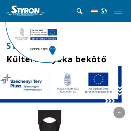
>>Kültéri folyókák
STY-901
Kültéri folyóka bekötő
elem Ø110 mm