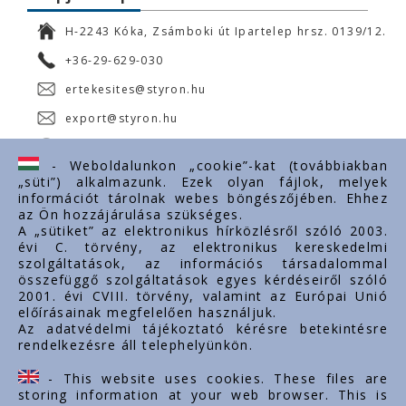
H-2243 Kóka, Zsámboki út Ipartelep hrsz. 0139/12.
+36-29-629-030
ertekesites@styron.hu
export@styron.hu
www.styron.hu
- Weboldalunkon „cookie”-kat (továbbiakban
„süti”) alkalmazunk. Ezek olyan fájlok, melyek
információt tárolnak webes böngészőjében. Ehhez
az Ön hozzájárulása szükséges.
Fontos linkek
A „sütiket” az elektronikus hírközlésről szóló 2003.
évi C. törvény, az elektronikus kereskedelmi
Rólunk
szolgáltatások, az információs társadalommal
Dokumentumok
összefüggő szolgáltatások egyes kérdéseiről szóló
2001. évi CVIII. törvény, valamint az Európai Unió
Kapcsolat
előírásainak megfelelően használjuk.
Karrier
Az adatvédelmi tájékoztató kérésre betekintésre
rendelkezésre áll telephelyünkön.
Cég adatok
Tárhely adatok
- This website uses cookies. These files are
Támogatások
storing information at your web browser. This is