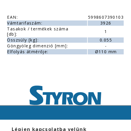
EAN:
5998607390103
Vámtarifaszám:
3926
Tasakok / termékek száma
1
[db]:
Összsúly [kg]:
0.055
Göngyöleg dimenzió [mm]:
-
Elfolyás átmérője:
Ø110 mm
Lépjen kapcsolatba velünk