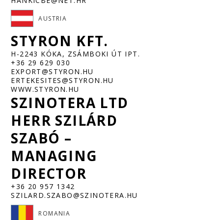
HANKICBE@NET.HR
AUSTRIA
STYRON KFT.
H-2243 KÓKA, ZSÁMBOKI ÚT IPT.
+36 29 629 030
EXPORT@STYRON.HU
ERTEKESITES@STYRON.HU
WWW.STYRON.HU
SZINOTERA LTD
HERR SZILÁRD
SZABÓ –
MANAGING
DIRECTOR
+36 20 957 1342
SZILARD.SZABO@SZINOTERA.HU
ROMANIA