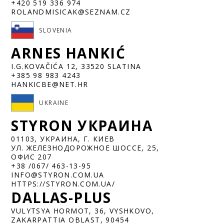
+420 519 336 974
ROLANDMISICAK@SEZNAM.CZ
SLOVENIA
ARNES HANKIĆ
I.G.KOVAČIĆA 12, 33520 SLATINA
+385 98 983 4243
HANKICBE@NET.HR
UKRAINE
STYRON УКРАИНА
01103, УКРАИНА, Г. КИЕВ
УЛ. ЖЕЛЕЗНОДОРОЖНОЕ ШОССЕ, 25,
ОФИС 207
+38 /067/ 463-13-95
INFO@STYRON.COM.UA
HTTPS://STYRON.COM.UA/
DALLAS-PLUS
VULYTSYA HORMOT, 36, VYSHKOVO,
ZAKARPATTIA OBLAST, 90454