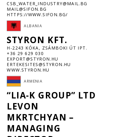
CSB_WATER_INDUSTRY@MAIL.BG
MAIL@SIFON.BG
HTTPS://WWW.SIFON.BG/
ALBANIA
STYRON KFT.
H-2243 KÓKA, ZSÁMBOKI ÚT IPT.
+36 29 629 030
EXPORT@STYRON.HU
ERTEKESITES@STYRON.HU
WWW.STYRON.HU
ARMENIA
“LIA-K GROUP” LTD
LEVON
MKRTCHYAN –
MANAGING