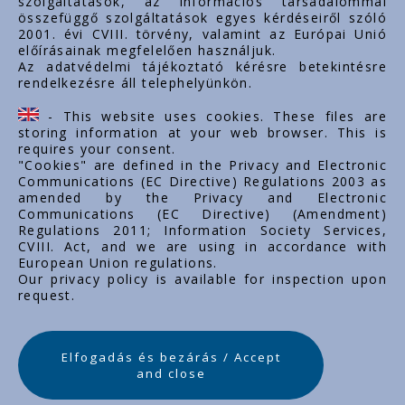
szolgáltatások, az információs társadalommal
összefüggő szolgáltatások egyes kérdéseiről szóló
Important links
2001. évi CVIII. törvény, valamint az Európai Unió
előírásainak megfelelően használjuk.
O nas
Az adatvédelmi tájékoztató kérésre betekintésre
rendelkezésre áll telephelyünkön.
Dokumenty
Kontakt
- This website uses cookies. These files are
Kariera zawodowa
storing information at your web browser. This is
requires your consent.
"Cookies" are defined in the Privacy and Electronic
Communications (EC Directive) Regulations 2003 as
amended by the Privacy and Electronic
Communications (EC Directive) (Amendment)
Regulations 2011; Information Society Services,
CVIII. Act, and we are using in accordance with
European Union regulations.
Our privacy policy is available for inspection upon
request.
Elfogadás és bezárás / Accept
and close