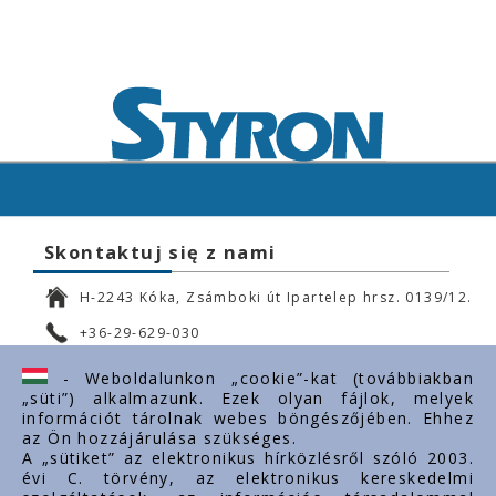
Skontaktuj się z nami
H-2243 Kóka, Zsámboki út Ipartelep hrsz. 0139/12.
+36-29-629-030
ertekesites@styron.hu
- Weboldalunkon „cookie”-kat (továbbiakban
„süti”) alkalmazunk. Ezek olyan fájlok, melyek
export@styron.hu
információt tárolnak webes böngészőjében. Ehhez
az Ön hozzájárulása szükséges.
www.styron.hu
A „sütiket” az elektronikus hírközlésről szóló 2003.
évi C. törvény, az elektronikus kereskedelmi