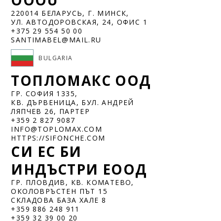
ОООÜ
220014 БЕЛАРУСЬ, Г. МИНСК,
УЛ. АВТОДОРОВСКАЯ, 24, ОФИС 1
+375 29 554 50 00
SANTIMABEL@MAIL.RU
BULGARIA
ТОПЛОМАКС ООД
ГР. СОФИЯ 1335,
КВ. ДЪРВЕНИЦА, БУЛ. АНДРЕЙ
ЛЯПЧЕВ 26, ПАРТЕР
+359 2 827 9087
INFO@TOPLOMAX.COM
HTTPS://SIFONCHE.COM
СИ ЕС БИ
ИНДЪСТРИ ЕООД
ГР. ПЛОВДИВ, КВ. КОМАТЕВО,
ОКОЛОВРЪСТЕН ПЪТ 15
СКЛАДОВА БАЗА ХАЛЕ 8
+359 886 248 911
+359 32 39 00 20