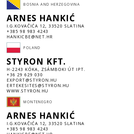
BOSNIA AND HERZEGOVINA
ARNES HANKIĆ
I.G.KOVAČIĆA 12, 33520 SLATINA
+385 98 983 4243
HANKICBE@NET.HR
POLAND
STYRON KFT.
H-2243 KÓKA, ZSÁMBOKI ÚT IPT.
+36 29 629 030
EXPORT@STYRON.HU
ERTEKESITES@STYRON.HU
WWW.STYRON.HU
MONTENEGRO
ARNES HANKIĆ
I.G.KOVAČIĆA 12, 33520 SLATINA
+385 98 983 4243