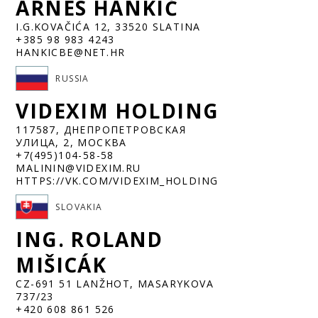
ARNES HANKIĆ
I.G.KOVAČIĆA 12, 33520 SLATINA
+385 98 983 4243
HANKICBE@NET.HR
RUSSIA
VIDEXIM HOLDING
117587, ДНЕПРОПЕТРОВСКАЯ
УЛИЦА, 2, МОСКВА
+7(495)104-58-58
MALININ@VIDEXIM.RU
HTTPS://VK.COM/VIDEXIM_HOLDING
SLOVAKIA
ING. ROLAND
MIŠICÁK
CZ-691 51 LANŽHOT, MASARYKOVA
737/23
+420 608 861 526