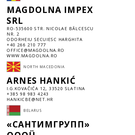
MAGDOLNA IMPEX
SRL
RO-535600 STR. NICOLAE BĂLCESCU
NR. 2
ODORHEIU SECUIESC HARGHITA
+40 266 210 777
OFFICE@MAGDOLNA.RO
WWW.MAGDOLNA.RO
NORTH MACEDONIA
ARNES HANKIĆ
I.G.KOVAČIĆA 12, 33520 SLATINA
+385 98 983 4243
HANKICBE@NET.HR
BELARUS
«САНТИМГРУПП»