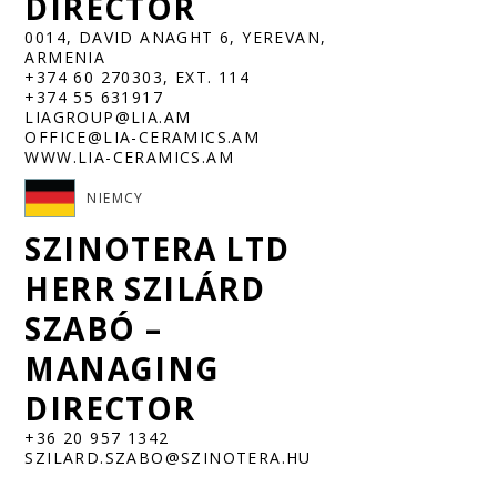
DIRECTOR
0014, DAVID ANAGHT 6, YEREVAN,
ARMENIA
+374 60 270303, EXT. 114
+374 55 631917
LIAGROUP@LIA.AM
OFFICE@LIA-CERAMICS.AM
WWW.LIA-CERAMICS.AM
NIEMCY
SZINOTERA LTD
HERR SZILÁRD
SZABÓ –
MANAGING
DIRECTOR
+36 20 957 1342
SZILARD.SZABO@SZINOTERA.HU