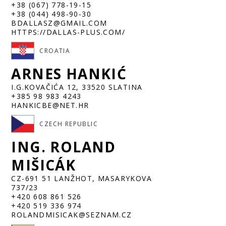
+38 (067) 778-19-15
+38 (044) 498-90-30
BDALLASZ@GMAIL.COM
HTTPS://DALLAS-PLUS.COM/
CROATIA
ARNES HANKIĆ
I.G.KOVAČIĆA 12, 33520 SLATINA
+385 98 983 4243
HANKICBE@NET.HR
CZECH REPUBLIC
ING. ROLAND
MIŠICÁK
CZ-691 51 LANŽHOT, MASARYKOVA
737/23
+420 608 861 526
+420 519 336 974
ROLANDMISICAK@SEZNAM.CZ