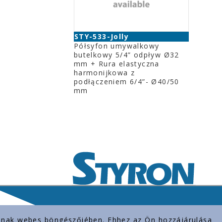
STY-533-Jolly
Półsyfon umywalkowy
butelkowy 5/4” odpływ Ø32
mm + Rura elastyczna
harmonijkowa z
podłączeniem 6/4”- Ø40/50
mm
rolnak webes böngészőjében. Ehhez az Ön hozzájárulása