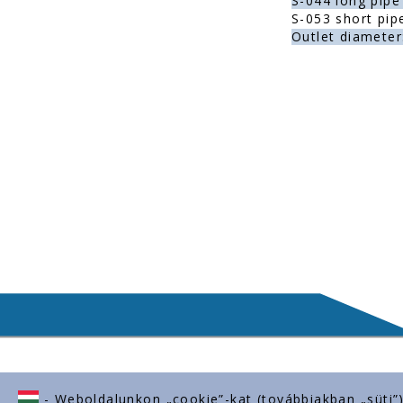
S-044 long pipe
S-053 short pip
Outlet diameter
- Weboldalunkon „cookie”-kat (továbbiakban „süti”