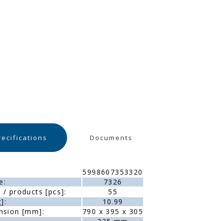
recifications
Documents
5998607353320
e:
7326
/ products [pcs]:
55
]:
10.99
nsion [mm]:
790 x 395 x 305