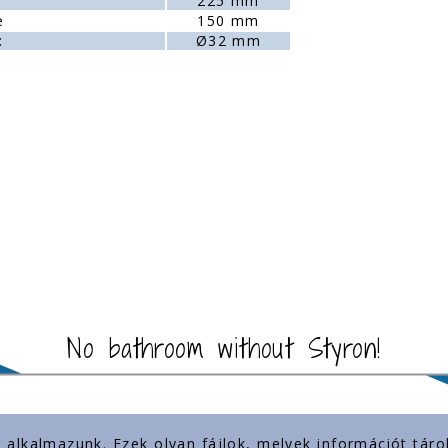
225 mm
e
150 mm
:
Ø32 mm
No bathroom without Styron!
) alkalmazunk. Ezek olyan fájlok, melyek információt tá