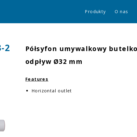
Produkty
O nas
3-2
Półsyfon umywalkowy butelko
odpływ Ø32 mm
Features
Horizontal outlet