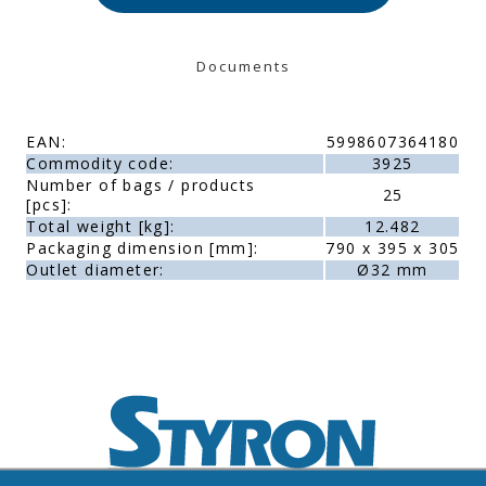
Documents
EAN:
5998607364180
Commodity code:
3925
Number of bags / products
25
[pcs]:
Total weight [kg]:
12.482
Packaging dimension [mm]:
790 x 395 x 305
Outlet diameter:
Ø32 mm