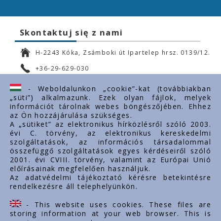
Skontaktuj się z nami
H-2243 Kóka, Zsámboki út Ipartelep hrsz. 0139/12.
+36-29-629-030
ertekesites@styron.hu
- Weboldalunkon „cookie”-kat (továbbiakban
„süti”) alkalmazunk. Ezek olyan fájlok, melyek
export@styron.hu
információt tárolnak webes böngészőjében. Ehhez
az Ön hozzájárulása szükséges.
www.styron.hu
A „sütiket” az elektronikus hírközlésről szóló 2003.
évi C. törvény, az elektronikus kereskedelmi
szolgáltatások, az információs társadalommal
összefüggő szolgáltatások egyes kérdéseiről szóló
Important links
2001. évi CVIII. törvény, valamint az Európai Unió
előírásainak megfelelően használjuk.
O nas
Az adatvédelmi tájékoztató kérésre betekintésre
rendelkezésre áll telephelyünkön.
Dokumenty
Kontakt
- This website uses cookies. These files are
Kariera zawodowa
storing information at your web browser. This is