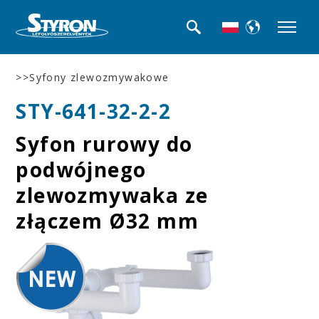
>>Syfony zlewozmywakowe
STY-641-32-2-2
Syfon rurowy do
podwójnego
zlewozmywaka ze
złączem Ø32 mm