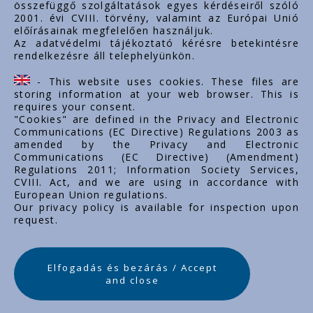
összefüggő szolgáltatások egyes kérdéseiről szóló
Important links
2001. évi CVIII. törvény, valamint az Európai Unió
előírásainak megfelelően használjuk.
O nas
Az adatvédelmi tájékoztató kérésre betekintésre
rendelkezésre áll telephelyünkön.
Dokumenty
Kontakt
- This website uses cookies. These files are
Kariera zawodowa
storing information at your web browser. This is
requires your consent.
"Cookies" are defined in the Privacy and Electronic
Communications (EC Directive) Regulations 2003 as
amended by the Privacy and Electronic
Communications (EC Directive) (Amendment)
Regulations 2011; Information Society Services,
CVIII. Act, and we are using in accordance with
European Union regulations.
Our privacy policy is available for inspection upon
request.
Elfogadás és bezárás / Accept
and close