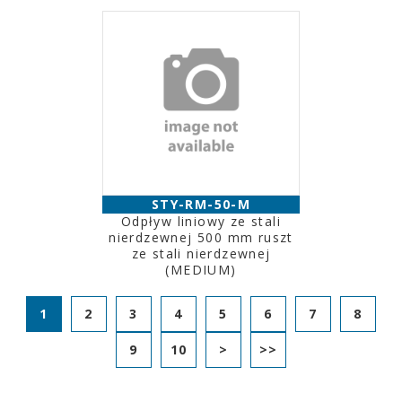
STY-RM-50-M
Odpływ liniowy ze stali
nierdzewnej 500 mm ruszt
ze stali nierdzewnej
(MEDIUM)
1
2
3
4
5
6
7
8
9
10
>
>>