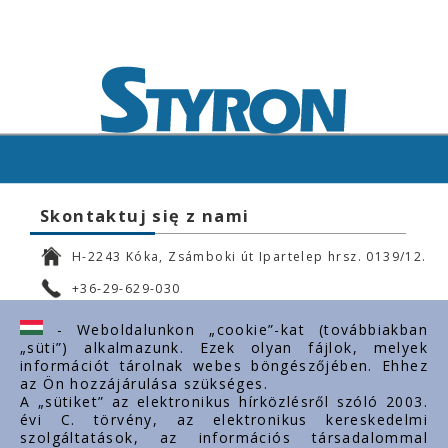
Skontaktuj się z nami
H-2243 Kóka, Zsámboki út Ipartelep hrsz. 0139/12.
+36-29-629-030
ertekesites@styron.hu
- Weboldalunkon „cookie”-kat (továbbiakban
„süti”) alkalmazunk. Ezek olyan fájlok, melyek
export@styron.hu
információt tárolnak webes böngészőjében. Ehhez
az Ön hozzájárulása szükséges.
www.styron.hu
A „sütiket” az elektronikus hírközlésről szóló 2003.
évi C. törvény, az elektronikus kereskedelmi
szolgáltatások, az információs társadalommal