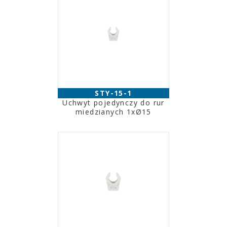
STY-15-1
Uchwyt pojedynczy do rur
miedzianych 1xØ15