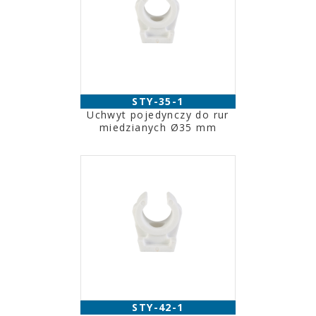
STY-35-1
Uchwyt pojedynczy do rur
miedzianych Ø35 mm
STY-42-1