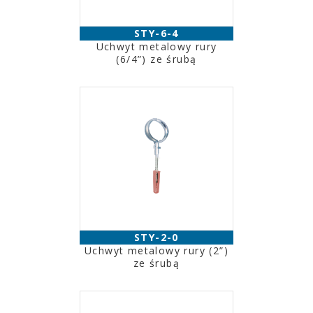
STY-6-4
Uchwyt metalowy rury
(6/4”) ze śrubą
STY-2-0
Uchwyt metalowy rury (2”)
ze śrubą