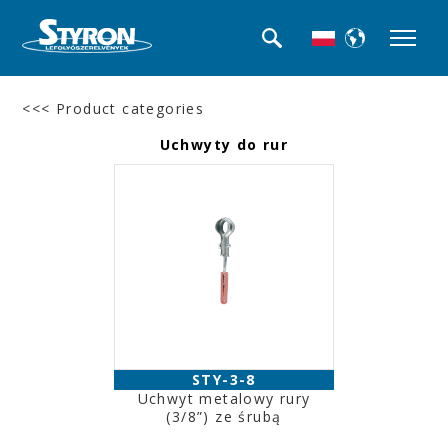
<<< Product categories
Uchwyty do rur
STY-3-8
Uchwyt metalowy rury
(3/8”) ze śrubą