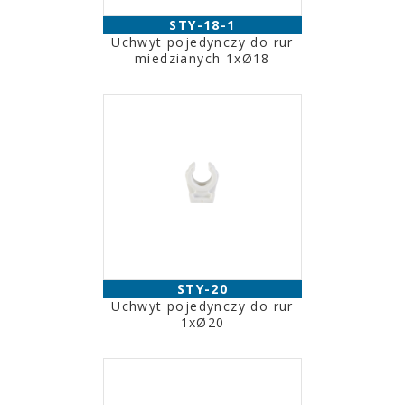
STY-18-1
Uchwyt pojedynczy do rur
miedzianych 1xØ18
STY-20
Uchwyt pojedynczy do rur
1xØ20