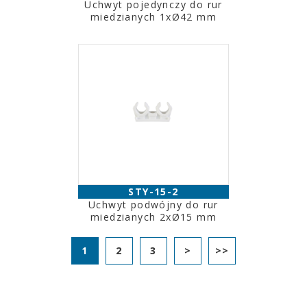
Uchwyt pojedynczy do rur
miedzianych 1xØ42 mm
STY-15-2
Uchwyt podwójny do rur
miedzianych 2xØ15 mm
1
2
3
>
>>