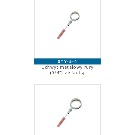
STY-5-4
Uchwyt metalowy rury
(5/4”) ze śrubą