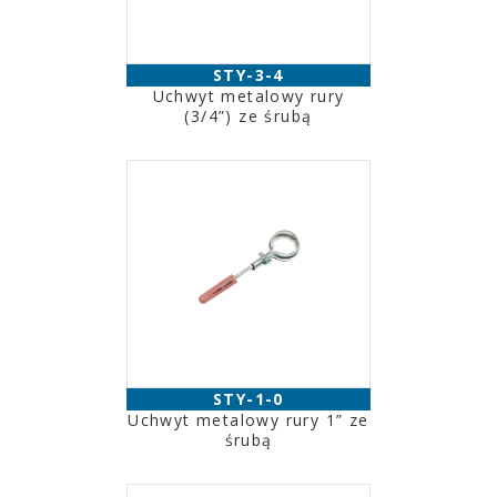
STY-3-4
Uchwyt metalowy rury
(3/4”) ze śrubą
STY-1-0
Uchwyt metalowy rury 1” ze
śrubą