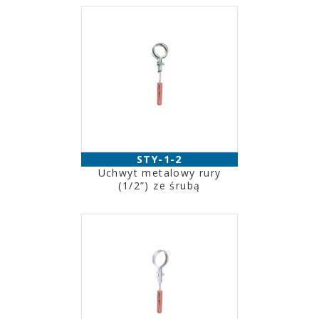
STY-1-2
Uchwyt metalowy rury
(1/2”) ze śrubą