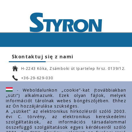
Skontaktuj się z nami
H-2243 Kóka, Zsámboki út Ipartelep hrsz. 0139/12.
+36-29-629-030
ertekesites@styron.hu
- Weboldalunkon „cookie”-kat (továbbiakban
„süti”) alkalmazunk. Ezek olyan fájlok, melyek
export@styron.hu
információt tárolnak webes böngészőjében. Ehhez
az Ön hozzájárulása szükséges.
www.styron.hu
A „sütiket” az elektronikus hírközlésről szóló 2003.
évi C. törvény, az elektronikus kereskedelmi
szolgáltatások, az információs társadalommal
összefüggő szolgáltatások egyes kérdéseiről szóló
Important links