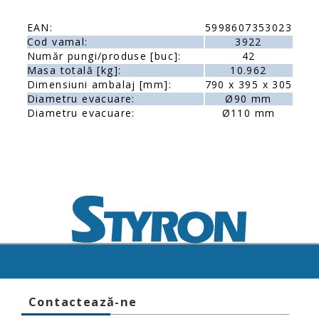
EAN:
5998607353023
Cod vamal:
3922
Număr pungi/produse [buc]:
42
Masa totală [kg]:
10.962
Dimensiuni ambalaj [mm]:
790 x 395 x 305
Diametru evacuare:
Ø90 mm
Diametru evacuare:
Ø110 mm
Contactează-ne