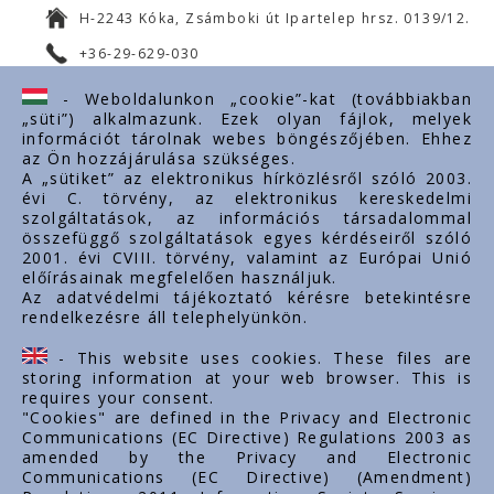
H-2243 Kóka, Zsámboki út Ipartelep hrsz. 0139/12.
+36-29-629-030
ertekesites@styron.hu
- Weboldalunkon „cookie”-kat (továbbiakban
„süti”) alkalmazunk. Ezek olyan fájlok, melyek
export@styron.hu
információt tárolnak webes böngészőjében. Ehhez
az Ön hozzájárulása szükséges.
www.styron.hu
A „sütiket” az elektronikus hírközlésről szóló 2003.
évi C. törvény, az elektronikus kereskedelmi
szolgáltatások, az információs társadalommal
összefüggő szolgáltatások egyes kérdéseiről szóló
Linkuri importante
2001. évi CVIII. törvény, valamint az Európai Unió
előírásainak megfelelően használjuk.
Despre noi
Az adatvédelmi tájékoztató kérésre betekintésre
rendelkezésre áll telephelyünkön.
Documente
Contact
- This website uses cookies. These files are
Carieră
storing information at your web browser. This is
requires your consent.
"Cookies" are defined in the Privacy and Electronic
Communications (EC Directive) Regulations 2003 as
amended by the Privacy and Electronic
Communications (EC Directive) (Amendment)