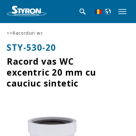
>>Racorduri wc
STY-530-20
Racord vas WC
excentric 20 mm cu
cauciuc sintetic