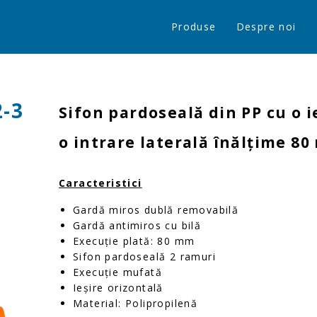
Produse
Despre noi
2-3
Sifon pardoseală din PP cu o ie
o intrare laterală înălţime 8
Caracteristici
Gardă miros dublă removabilă
Gardă antimiros cu bilă
Execuție plată: 80 mm
Sifon pardoseală 2 ramuri
Execuție mufată
Ieșire orizontală
Material: Polipropilenă