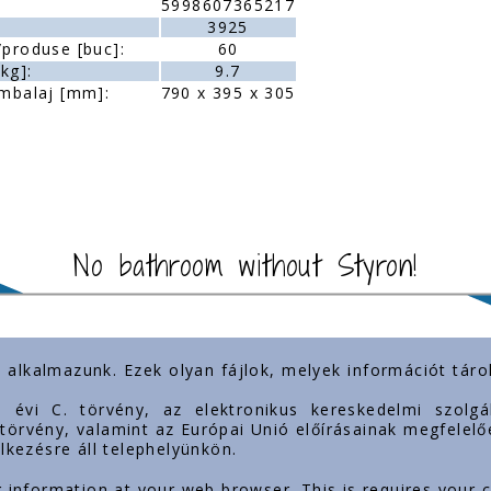
5998607365217
3925
produse [buc]:
60
kg]:
9.7
mbalaj [mm]:
790 x 395 x 305
No bathroom without Styron!
) alkalmazunk. Ezek olyan fájlok, melyek információt tá
importante
Prezența noastră
3. évi C. törvény, az elektronikus kereskedelmi szol
. törvény, valamint az Európai Unió előírásainak megfelelő
lkezésre áll telephelyünkön.
g information at your web browser. This is requires your 