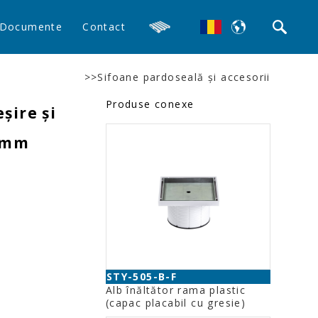
Documente
Contact
>>Sifoane pardoseală şi accesorii
Produse conexe
şire şi
0 mm
STY-505-B-F
Alb înăltător rama plastic
(capac placabil cu gresie)