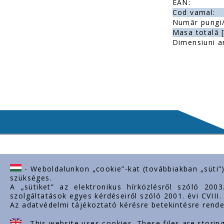
EAN:
Cod vamal:
Număr pungi/
Masa totală [
Dimensiuni a
- Weboldalunkon „cookie”-kat (továbbiakban „süti”
Contactează-ne
Linkuri 
szükséges.
A „sütiket” az elektronikus hírközlésről szóló 200
H-2243 Kóka, Zsámboki út Ipartelep
Despre noi
szolgáltatások egyes kérdéseiről szóló 2001. évi CVIII
hrsz. 0139/12.
Az adatvédelmi tájékoztató kérésre betekintésre rende
Documente
+36-29-629-030
Contact
- This website uses cookies. These files are storin