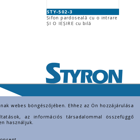
STY-502-3
Sifon pardoseală cu o intrare
ŞI O IEŞIRE cu bilă
rolnak webes böngészőjében. Ehhez az Ön hozzájárulása
gáltatások, az információs társadalommal összefüggő
en használjuk.
consent.