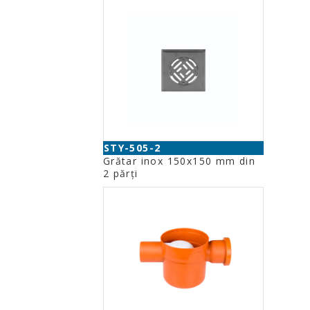
STY-505-2
Grătar inox 150x150 mm din
2 părţi