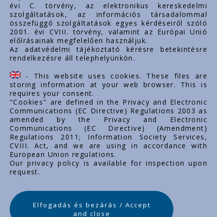
évi C. törvény, az elektronikus kereskedelmi
szolgáltatások, az információs társadalommal
összefüggő szolgáltatások egyes kérdéseiről szóló
Linkuri importante
2001. évi CVIII. törvény, valamint az Európai Unió
előírásainak megfelelően használjuk.
Despre noi
Az adatvédelmi tájékoztató kérésre betekintésre
rendelkezésre áll telephelyünkön.
Documente
Contact
- This website uses cookies. These files are
Carieră
storing information at your web browser. This is
requires your consent.
"Cookies" are defined in the Privacy and Electronic
Communications (EC Directive) Regulations 2003 as
amended by the Privacy and Electronic
Communications (EC Directive) (Amendment)
Regulations 2011; Information Society Services,
CVIII. Act, and we are using in accordance with
European Union regulations.
Our privacy policy is available for inspection upon
request.
Elfogadás és bezárás / Accept
and close