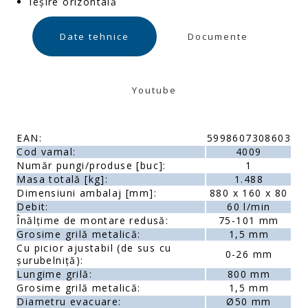
Ieșire orizontală
Date tehnice
Documente
Youtube
EAN:
5998607308603
Cod vamal:
4009
Număr pungi/produse [buc]:
1
Masa totală [kg]:
1.488
Dimensiuni ambalaj [mm]:
880 x 160 x 80
Debit:
60 l/min
Înălțime de montare redusă:
75-101 mm
Grosime grilă metalică:
1,5 mm
Cu picior ajustabil (de sus cu
0-26 mm
șurubelniță):
Lungime grilă:
800 mm
Grosime grilă metalică:
1,5 mm
Diametru evacuare:
Ø50 mm