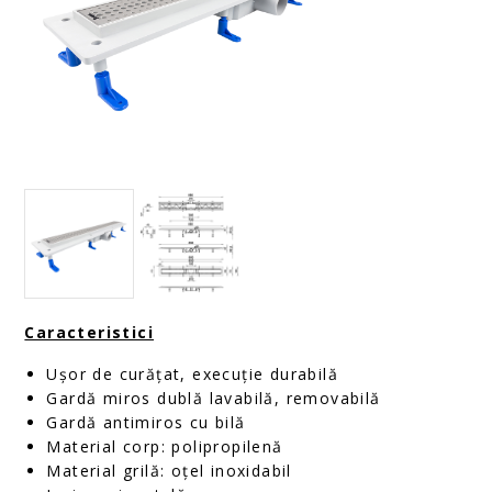
Caracteristici
Ușor de curățat, execuție durabilă
Gardă miros dublă lavabilă, removabilă
Gardă antimiros cu bilă
Material corp: polipropilenă
Material grilă: oțel inoxidabil