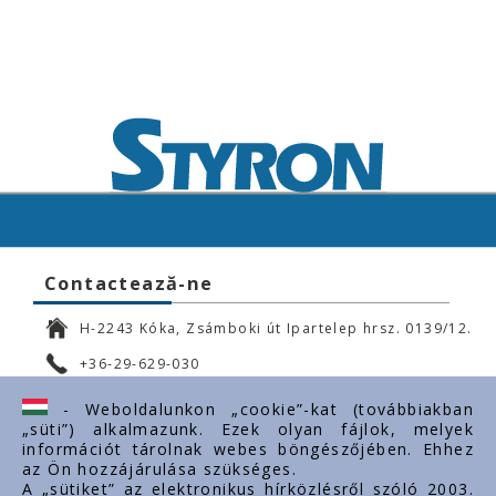
Contactează-ne
H-2243 Kóka, Zsámboki út Ipartelep hrsz. 0139/12.
+36-29-629-030
ertekesites@styron.hu
- Weboldalunkon „cookie”-kat (továbbiakban
„süti”) alkalmazunk. Ezek olyan fájlok, melyek
export@styron.hu
információt tárolnak webes böngészőjében. Ehhez
az Ön hozzájárulása szükséges.
www.styron.hu
A „sütiket” az elektronikus hírközlésről szóló 2003.