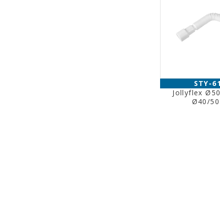
STY-6
Jollyflex Ø5
Ø40/5