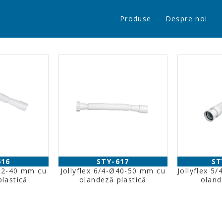
Produse
Despre noi
616
STY-617
ST
Ø32-40 mm cu
Jollyflex 6/4-Ø40-50 mm cu
Jollyflex 5
lastică
olandeză plastică
oland