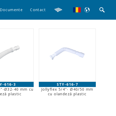
Documente
Contact
Y-616-3
STY-616-7
/4"-Ø32-40 mm cu
Jollyflex 5/4"- Ø40/50 mm
eză plastic
cu olandeză plastic