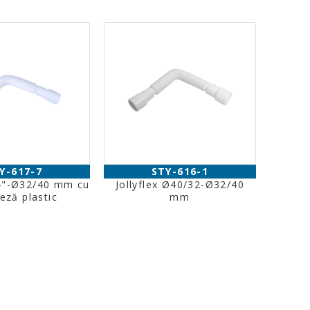
Y-617-7
STY-616-1
/4"-Ø32/40 mm cu
Jollyflex Ø40/32-Ø32/40
eză plastic
mm