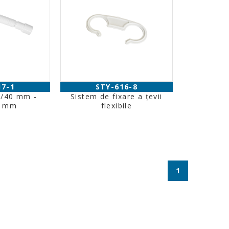
17-1
STY-616-8
0/40 mm -
Sistem de fixare a țevii
0 mm
flexibile
1