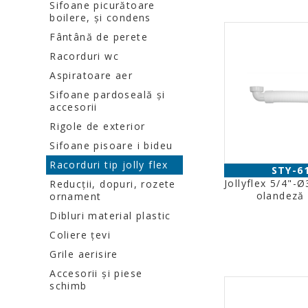
Sifoane picurătoare
boilere, şi condens
Fântână de perete
Racorduri wc
Aspiratoare aer
Sifoane pardoseală şi
accesorii
Rigole de exterior
Sifoane pisoare i bideu
Racorduri tip jolly flex
STY-6
Jollyflex 5/4"
Reducţii, dopuri, rozete
olandeză 
ornament
Dibluri material plastic
Coliere ţevi
Grile aerisire
Accesorii şi piese
schimb