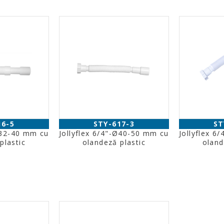
16-5
STY-617-3
ST
-Ø32-40 mm cu
Jollyflex 6/4"-Ø40-50 mm cu
Jollyflex 6
plastic
olandeză plastic
oland