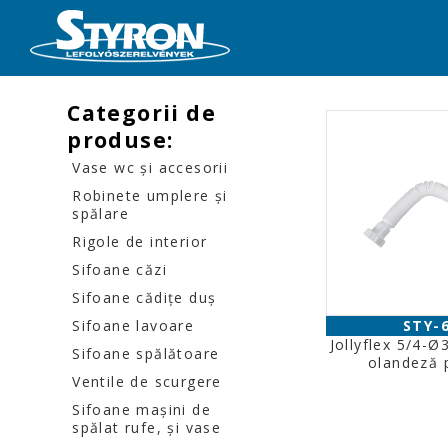
Categorii de
produse:
Vase wc şi accesorii
Robinete umplere şi
spălare
Rigole de interior
Sifoane căzi
Sifoane cădiţe duş
Sifoane lavoare
STY-
Jollyflex 5/4-
Sifoane spălătoare
olandeză p
Ventile de scurgere
Sifoane maşini de
spălat rufe, şi vase