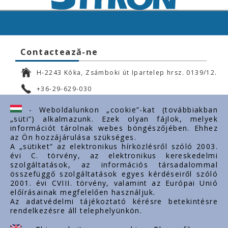
Contactează-ne
H-2243 Kóka, Zsámboki út Ipartelep hrsz. 0139/12.
+36-29-629-030
ertekesites@styron.hu
- Weboldalunkon „cookie”-kat (továbbiakban
„süti”) alkalmazunk. Ezek olyan fájlok, melyek
export@styron.hu
információt tárolnak webes böngészőjében. Ehhez
az Ön hozzájárulása szükséges.
www.styron.hu
A „sütiket” az elektronikus hírközlésről szóló 2003.
évi C. törvény, az elektronikus kereskedelmi
szolgáltatások, az információs társadalommal
összefüggő szolgáltatások egyes kérdéseiről szóló
Linkuri importante
2001. évi CVIII. törvény, valamint az Európai Unió
előírásainak megfelelően használjuk.
Despre noi
Az adatvédelmi tájékoztató kérésre betekintésre
rendelkezésre áll telephelyünkön.
Documente
Contact