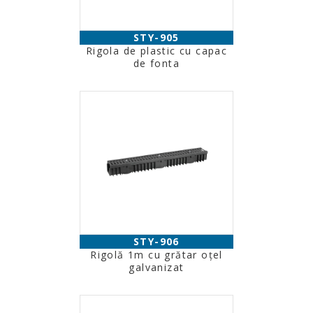
STY-905
Rigola de plastic cu capac
de fonta
STY-906
Rigolă 1m cu grătar oţel
galvanizat