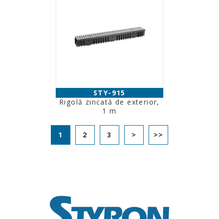
STY-915
Rigolă zincată de exterior,
1 m
1
2
3
>
>>