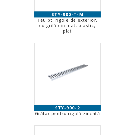
STY-900-T-M
Teu pt. rigole de exterior,
cu grilă din mat. plastic,
plat
STY-900-2
Grătar pentru rigolă zincată