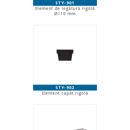
STY-901
Element de legătură rigolă
Ø110 mm
STY-902
Element capăt rigolă