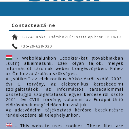
Contactează-ne
H-2243 Kóka, Zsámboki út Ipartelep hrsz. 0139/12.
+36-29-629-030
ertekesites@styron.hu
- Weboldalunkon „cookie”-kat (továbbiakban
„süti”) alkalmazunk. Ezek olyan fájlok, melyek
export@styron.hu
információt tárolnak webes böngészőjében. Ehhez
az Ön hozzájárulása szükséges.
www.styron.hu
A „sütiket” az elektronikus hírközlésről szóló 2003.
évi C. törvény, az elektronikus kereskedelmi
szolgáltatások, az információs társadalommal
összefüggő szolgáltatások egyes kérdéseiről szóló
Linkuri importante
2001. évi CVIII. törvény, valamint az Európai Unió
előírásainak megfelelően használjuk.
Despre noi
Az adatvédelmi tájékoztató kérésre betekintésre
rendelkezésre áll telephelyünkön.
Documente
Contact
- This website uses cookies. These files are