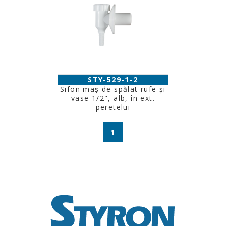
STY-529-1-2
Sifon maș de spălat rufe și
vase 1/2", alb, în ext.
peretelui
1