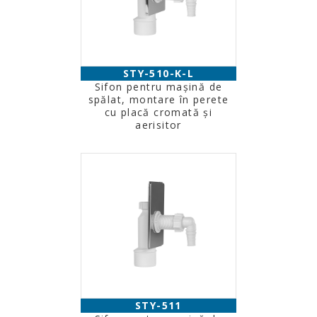
STY-510-K-L
Sifon pentru mașină de
spălat, montare în perete
cu placă cromată și
aerisitor
STY-511