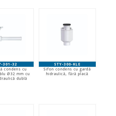
Y-301-32
STY-300-KLE
pă condens cu
Sifon condens cu gardă
ublu Ø32 mm cu
hidraulică, fără placă
draulică dublă