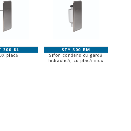
Y-300-KL
STY-300-RM
OX placă
Sifon condens cu gardă
hidraulică, cu placă inox