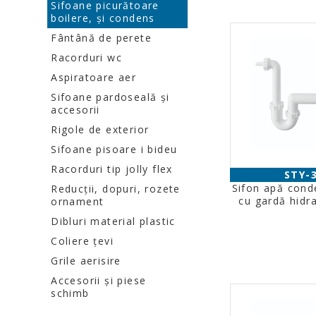
Sifoane picurătoare
boilere, şi condens
Fântână de perete
Racorduri wc
Aspiratoare aer
Sifoane pardoseală şi
accesorii
Rigole de exterior
Sifoane pisoare i bideu
Racorduri tip jolly flex
STY-
Sifon apă con
Reducţii, dopuri, rozete
cu gardă hidra
ornament
Dibluri material plastic
Coliere ţevi
Grile aerisire
Accesorii şi piese
schimb