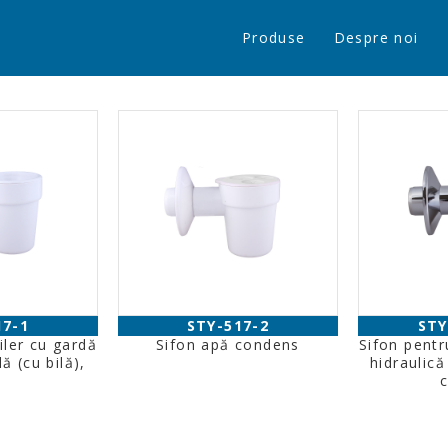
Produse
Despre noi
17-1
STY-517-2
STY
iler cu gardă
Sifon apă condens
Sifon pentr
ă (cu bilă),
hidraulică