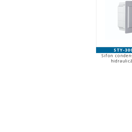
STY-30
Sifon conden
hidraulic