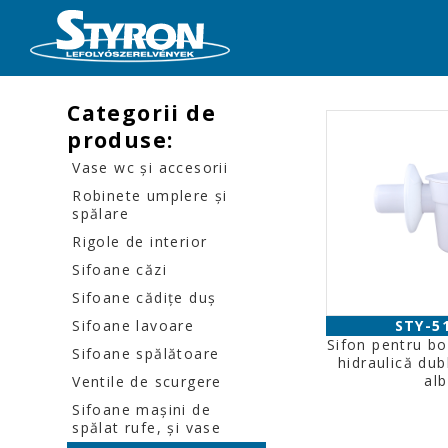
Categorii de
produse:
Vase wc şi accesorii
Robinete umplere şi
spălare
Rigole de interior
Sifoane căzi
Sifoane cădiţe duş
Sifoane lavoare
STY-5
Sifon pentru bo
Sifoane spălătoare
hidraulică dubl
alb
Ventile de scurgere
Sifoane maşini de
spălat rufe, şi vase