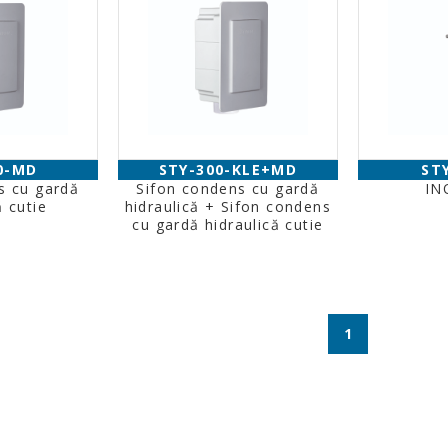
0-MD
STY-300-KLE+MD
ST
s cu gardă
Sifon condens cu gardă
IN
ă cutie
hidraulică + Sifon condens
cu gardă hidraulică cutie
1