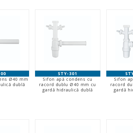
300
STY-301
ST
dens Ø40 mm
Sifon apă condens cu
Sifon a
ulică dublă
racord dublu Ø40 mm cu
racord d
gardă hidraulică dublă
gardă hi