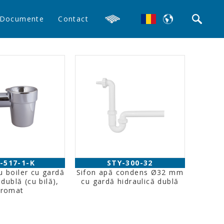
Documente
Contact
-517-1-K
STY-300-32
u boiler cu gardă
Sifon apă condens Ø32 mm
 dublă (cu bilă),
cu gardă hidraulică dublă
cromat