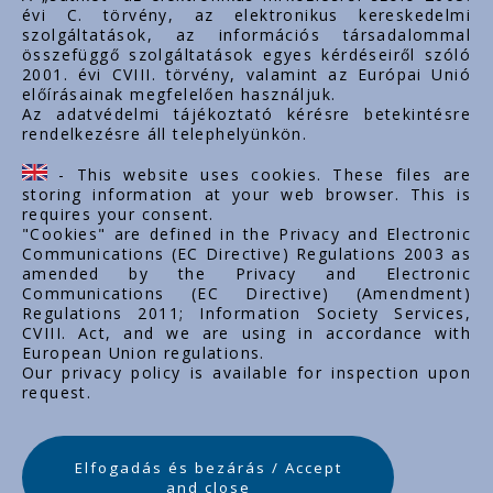
évi C. törvény, az elektronikus kereskedelmi
szolgáltatások, az információs társadalommal
összefüggő szolgáltatások egyes kérdéseiről szóló
Важные ссылки
2001. évi CVIII. törvény, valamint az Európai Unió
előírásainak megfelelően használjuk.
О нас
Az adatvédelmi tájékoztató kérésre betekintésre
rendelkezésre áll telephelyünkön.
Документы
Контакт
- This website uses cookies. These files are
Карьера
storing information at your web browser. This is
requires your consent.
"Cookies" are defined in the Privacy and Electronic
Communications (EC Directive) Regulations 2003 as
amended by the Privacy and Electronic
Communications (EC Directive) (Amendment)
Regulations 2011; Information Society Services,
CVIII. Act, and we are using in accordance with
European Union regulations.
Our privacy policy is available for inspection upon
request.
Elfogadás és bezárás / Accept
and close