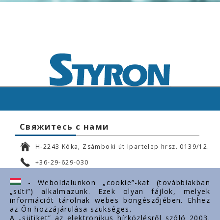
Свяжитесь с нами
H-2243 Kóka, Zsámboki út Ipartelep hrsz. 0139/12.
+36-29-629-030
ertekesites@styron.hu
- Weboldalunkon „cookie”-kat (továbbiakban
„süti”) alkalmazunk. Ezek olyan fájlok, melyek
export@styron.hu
információt tárolnak webes böngészőjében. Ehhez
az Ön hozzájárulása szükséges.
www.styron.hu
A „sütiket” az elektronikus hírközlésről szóló 2003.