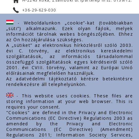
H-2243 Kóka, Zsámboki út Ipartelep hrsz. 0139/12.
+36-29-629-030
ertekesites@styron.hu
- Weboldalunkon „cookie”-kat (továbbiakban
„süti”) alkalmazunk. Ezek olyan fájlok, melyek
export@styron.hu
információt tárolnak webes böngészőjében. Ehhez
az Ön hozzájárulása szükséges.
www.styron.hu
A „sütiket” az elektronikus hírközlésről szóló 2003.
évi C. törvény, az elektronikus kereskedelmi
szolgáltatások, az információs társadalommal
összefüggő szolgáltatások egyes kérdéseiről szóló
Важные ссылки
2001. évi CVIII. törvény, valamint az Európai Unió
előírásainak megfelelően használjuk.
О нас
Az adatvédelmi tájékoztató kérésre betekintésre
rendelkezésre áll telephelyünkön.
Документы
Контакт
- This website uses cookies. These files are
Карьера
storing information at your web browser. This is
requires your consent.
"Cookies" are defined in the Privacy and Electronic
Communications (EC Directive) Regulations 2003 as
amended by the Privacy and Electronic
Communications (EC Directive) (Amendment)
Regulations 2011; Information Society Services,