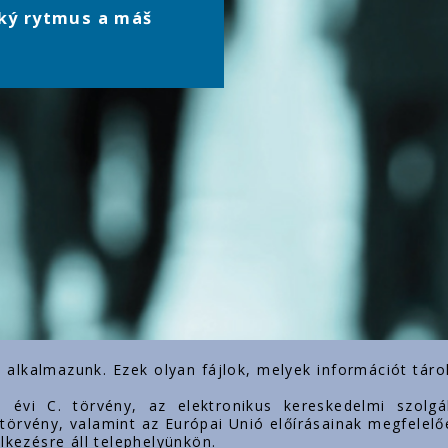
ký rytmus a máš
) alkalmazunk. Ezek olyan fájlok, melyek információt tá
3. évi C. törvény, az elektronikus kereskedelmi szol
. törvény, valamint az Európai Unió előírásainak megfelelő
lkezésre áll telephelyünkön.