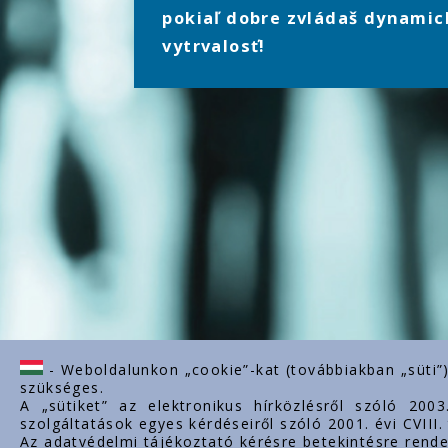
pokiaľ dobre zvládaš dynamic
vytrvalosť!
- Weboldalunkon „cookie”-kat (továbbiakban „süti”
szükséges.
A „sütiket” az elektronikus hírközlésről szóló 200
szolgáltatások egyes kérdéseiről szóló 2001. évi CVIII
Az adatvédelmi tájékoztató kérésre betekintésre rende