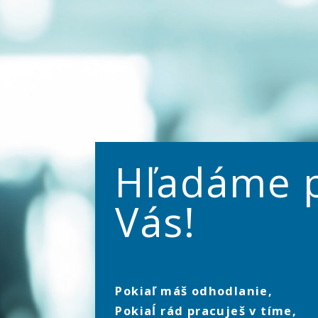
Hľadáme 
Vás!
Pokiaľ máš odhodlanie,
Pokiaĺ rád pracuješ v tíme,