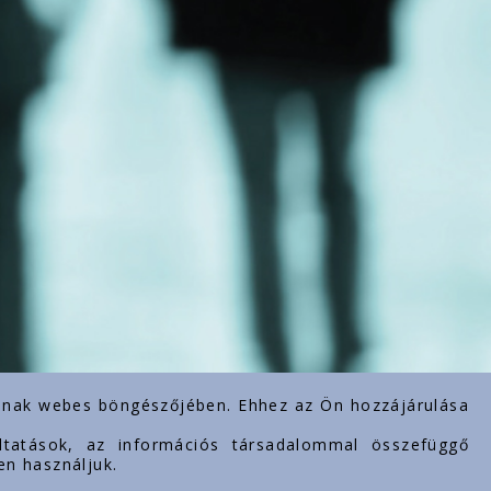
rolnak webes böngészőjében. Ehhez az Ön hozzájárulása
gáltatások, az információs társadalommal összefüggő
en használjuk.