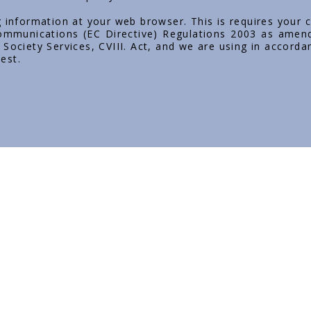
g information at your web browser. This is requires your 
 Communications (EC Directive) Regulations 2003 as amen
Society Services, CVIII. Act, and we are using in accorda
est.
No bathroom without Styron!