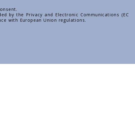
consent.
ded by the Privacy and Electronic Communications (EC
nce with European Union regulations.