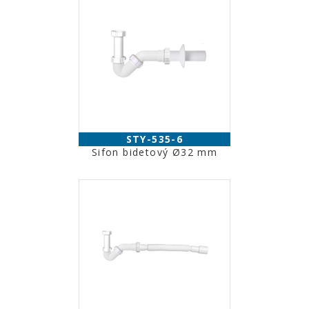
STY-535-6
Sifon bidetový Ø32 mm