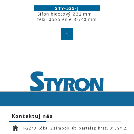
STY-535-J
Sifon bidetový Ø32 mm +
felxi dopojenie 32/40 mm
1
Kontaktuj nás
H-2243 Kóka, Zsámboki út Ipartelep hrsz. 0139/12.