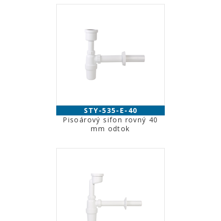
STY-535-E-40
Pisoárový sifon rovný 40
mm odtok