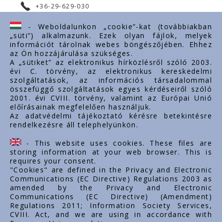
+36-29-629-030
ertekesites@styron.hu
- Weboldalunkon „cookie”-kat (továbbiakban
„süti”) alkalmazunk. Ezek olyan fájlok, melyek
export@styron.hu
információt tárolnak webes böngészőjében. Ehhez
az Ön hozzájárulása szükséges.
www.styron.hu
A „sütiket” az elektronikus hírközlésről szóló 2003.
évi C. törvény, az elektronikus kereskedelmi
szolgáltatások, az információs társadalommal
összefüggő szolgáltatások egyes kérdéseiről szóló
Doležité linky
2001. évi CVIII. törvény, valamint az Európai Unió
előírásainak megfelelően használjuk.
O nás
Az adatvédelmi tájékoztató kérésre betekintésre
rendelkezésre áll telephelyünkön.
Dokumenty
Kontakt
- This website uses cookies. These files are
Kariéra
storing information at your web browser. This is
requires your consent.
"Cookies" are defined in the Privacy and Electronic
Communications (EC Directive) Regulations 2003 as
amended by the Privacy and Electronic
Communications (EC Directive) (Amendment)
Regulations 2011; Information Society Services,
CVIII. Act, and we are using in accordance with