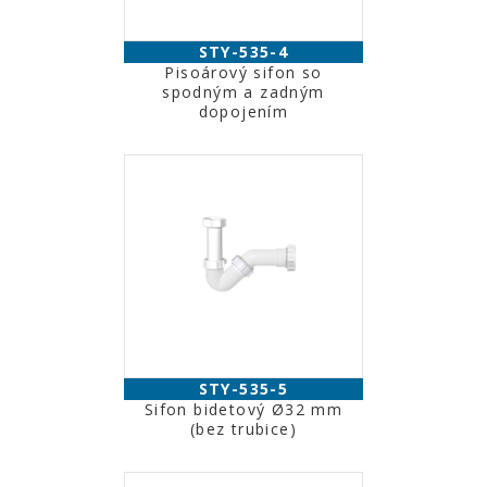
STY-535-4
Pisoárový sifon so
spodným a zadným
dopojením
STY-535-5
Sifon bidetový Ø32 mm
(bez trubice)