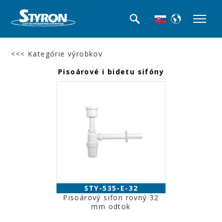
<<< Kategórie výrobkov
Pisoárové i bidetu sifóny
STY-535-E-32
Pisoárový sifon rovný 32
mm odtok