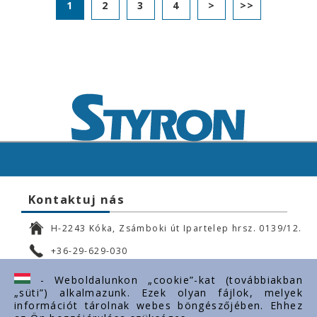
1
2
3
4
>
>>
Kontaktuj nás
H-2243 Kóka, Zsámboki út Ipartelep hrsz. 0139/12.
+36-29-629-030
ertekesites@styron.hu
- Weboldalunkon „cookie”-kat (továbbiakban
„süti”) alkalmazunk. Ezek olyan fájlok, melyek
export@styron.hu
információt tárolnak webes böngészőjében. Ehhez