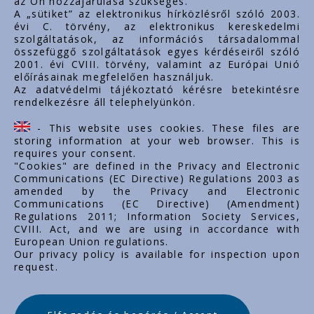
az Ön hozzájárulása szükséges.
www.styron.hu
A „sütiket” az elektronikus hírközlésről szóló 2003.
évi C. törvény, az elektronikus kereskedelmi
szolgáltatások, az információs társadalommal
összefüggő szolgáltatások egyes kérdéseiről szóló
Doležité linky
2001. évi CVIII. törvény, valamint az Európai Unió
előírásainak megfelelően használjuk.
O nás
Az adatvédelmi tájékoztató kérésre betekintésre
rendelkezésre áll telephelyünkön.
Dokumenty
Kontakt
- This website uses cookies. These files are
Kariéra
storing information at your web browser. This is
requires your consent.
"Cookies" are defined in the Privacy and Electronic
Communications (EC Directive) Regulations 2003 as
amended by the Privacy and Electronic
Communications (EC Directive) (Amendment)
Regulations 2011; Information Society Services,
CVIII. Act, and we are using in accordance with
European Union regulations.
Our privacy policy is available for inspection upon
request.