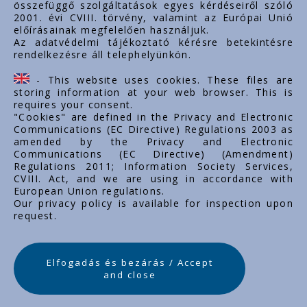
összefüggő szolgáltatások egyes kérdéseiről szóló
Doležité linky
2001. évi CVIII. törvény, valamint az Európai Unió
előírásainak megfelelően használjuk.
O nás
Az adatvédelmi tájékoztató kérésre betekintésre
rendelkezésre áll telephelyünkön.
Dokumenty
Kontakt
- This website uses cookies. These files are
Kariéra
storing information at your web browser. This is
requires your consent.
"Cookies" are defined in the Privacy and Electronic
Communications (EC Directive) Regulations 2003 as
amended by the Privacy and Electronic
Communications (EC Directive) (Amendment)
Regulations 2011; Information Society Services,
CVIII. Act, and we are using in accordance with
European Union regulations.
Our privacy policy is available for inspection upon
request.
Elfogadás és bezárás / Accept
and close