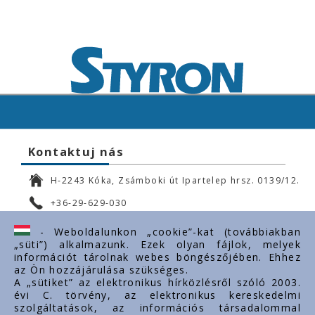
Kontaktuj nás
H-2243 Kóka, Zsámboki út Ipartelep hrsz. 0139/12.
+36-29-629-030
ertekesites@styron.hu
- Weboldalunkon „cookie”-kat (továbbiakban
„süti”) alkalmazunk. Ezek olyan fájlok, melyek
export@styron.hu
információt tárolnak webes böngészőjében. Ehhez
az Ön hozzájárulása szükséges.
www.styron.hu
A „sütiket” az elektronikus hírközlésről szóló 2003.
évi C. törvény, az elektronikus kereskedelmi
szolgáltatások, az információs társadalommal