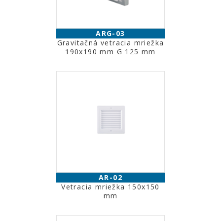
ARG-03
Gravitačná vetracia mriežka
190x190 mm G 125 mm
AR-02
Vetracia mriežka 150x150
mm