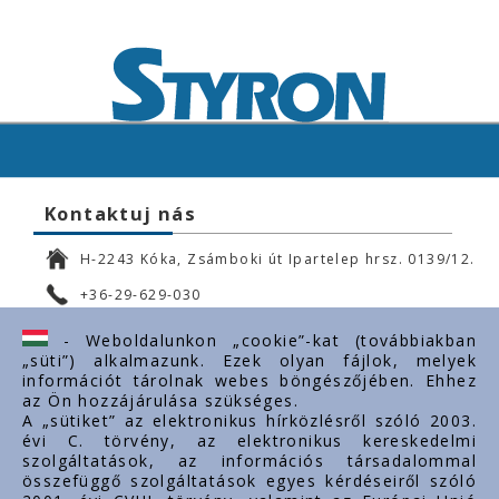
Kontaktuj nás
H-2243 Kóka, Zsámboki út Ipartelep hrsz. 0139/12.
+36-29-629-030
ertekesites@styron.hu
- Weboldalunkon „cookie”-kat (továbbiakban
„süti”) alkalmazunk. Ezek olyan fájlok, melyek
export@styron.hu
információt tárolnak webes böngészőjében. Ehhez
az Ön hozzájárulása szükséges.
www.styron.hu
A „sütiket” az elektronikus hírközlésről szóló 2003.
évi C. törvény, az elektronikus kereskedelmi
szolgáltatások, az információs társadalommal
összefüggő szolgáltatások egyes kérdéseiről szóló
Doležité linky