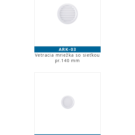
ARK-03
Vetracia mriežka so sieťkou
pr.140 mm