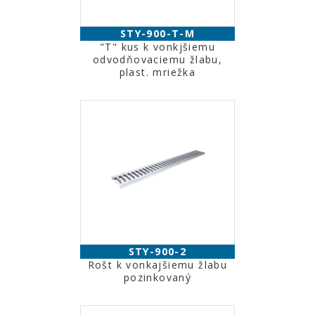
STY-900-T-M
"T" kus k vonkjšiemu
odvodňovaciemu žlabu,
plast. mriežka
STY-900-2
Rošt k vonkajšiemu žlabu
pozinkovaný