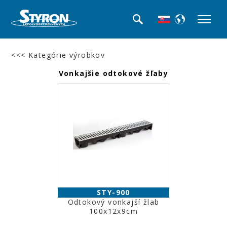
<<< Kategórie výrobkov
Vonkajšie odtokové žľaby
STY-900
Odtokový vonkajší žlab
100x12x9cm