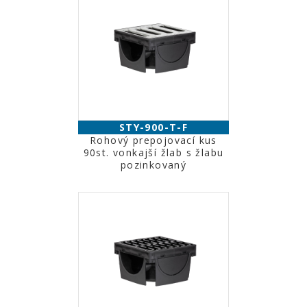
STY-900-T-F
Rohový prepojovací kus
90st. vonkajší žlab s žlabu
pozinkovaný