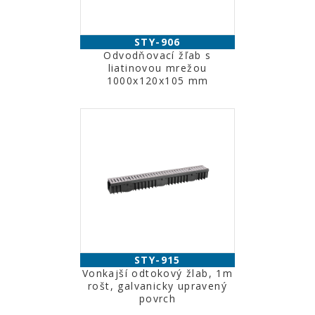
STY-906
Odvodňovací žľab s
liatinovou mrežou
1000x120x105 mm
STY-915
Vonkajší odtokový žlab, 1m
rošt, galvanicky upravený
povrch