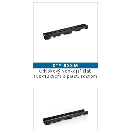
STY-900-M
Odtokový vonkajší žlab
100x12x9cm s plast. roštom