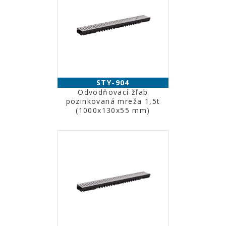
STY-904
Odvodňovací žľab
pozinkovaná mreža 1,5t
(1000x130x55 mm)