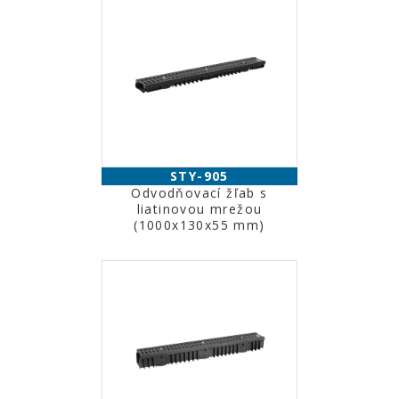
STY-905
Odvodňovací žľab s
liatinovou mrežou
(1000x130x55 mm)