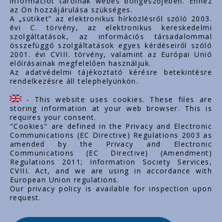
információt tárolnak webes böngészőjében. Ehhez
az Ön hozzájárulása szükséges.
www.styron.hu
A „sütiket” az elektronikus hírközlésről szóló 2003.
évi C. törvény, az elektronikus kereskedelmi
szolgáltatások, az információs társadalommal
összefüggő szolgáltatások egyes kérdéseiről szóló
Doležité linky
2001. évi CVIII. törvény, valamint az Európai Unió
előírásainak megfelelően használjuk.
O nás
Az adatvédelmi tájékoztató kérésre betekintésre
rendelkezésre áll telephelyünkön.
Dokumenty
Kontakt
- This website uses cookies. These files are
Kariéra
storing information at your web browser. This is
requires your consent.
"Cookies" are defined in the Privacy and Electronic
Communications (EC Directive) Regulations 2003 as
amended by the Privacy and Electronic
Communications (EC Directive) (Amendment)
Regulations 2011; Information Society Services,
CVIII. Act, and we are using in accordance with
European Union regulations.
Our privacy policy is available for inspection upon
request.