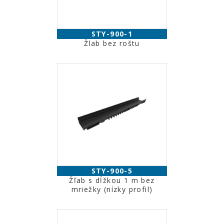
STY-900-1
Žlab bez roštu
STY-900-5
Žľab s dĺžkou 1 m bez
mriežky (nízky profil)