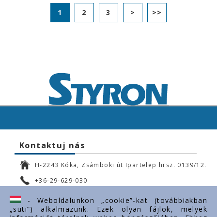
1
2
3
>
>>
Kontaktuj nás
H-2243 Kóka, Zsámboki út Ipartelep hrsz. 0139/12.
+36-29-629-030
ertekesites@styron.hu
- Weboldalunkon „cookie”-kat (továbbiakban
„süti”) alkalmazunk. Ezek olyan fájlok, melyek
export@styron.hu