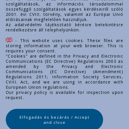
szolgáltatások, az információs társadalommal
összefüggő szolgáltatások egyes kérdéseiről szóló
Important links
2001. évi CVIII. törvény, valamint az Európai Unió
előírásainak megfelelően használjuk.
Über uns
Az adatvédelmi tájékoztató kérésre betekintésre
rendelkezésre áll telephelyünkön.
Dokumente
Kontakt
- This website uses cookies. These files are
Karriere
storing information at your web browser. This is
requires your consent.
"Cookies" are defined in the Privacy and Electronic
Communications (EC Directive) Regulations 2003 as
amended by the Privacy and Electronic
Communications (EC Directive) (Amendment)
Regulations 2011; Information Society Services,
CVIII. Act, and we are using in accordance with
European Union regulations.
Our privacy policy is available for inspection upon
request.
Elfogadás és bezárás / Accept
and close