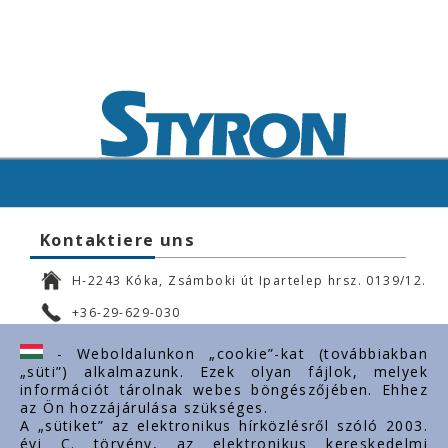
Kontaktiere uns
H-2243 Kóka, Zsámboki út Ipartelep hrsz. 0139/12.
+36-29-629-030
ertekesites@styron.hu
- Weboldalunkon „cookie”-kat (továbbiakban
„süti”) alkalmazunk. Ezek olyan fájlok, melyek
export@styron.hu
információt tárolnak webes böngészőjében. Ehhez
az Ön hozzájárulása szükséges.
www.styron.hu
A „sütiket” az elektronikus hírközlésről szóló 2003.
évi C. törvény, az elektronikus kereskedelmi