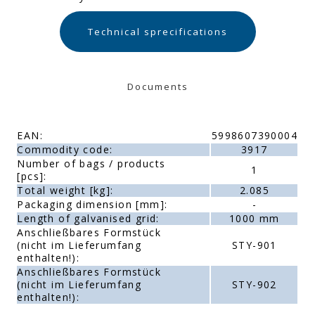
Technical sprecifications
Documents
EAN:
5998607390004
Commodity code:
3917
Number of bags / products
1
[pcs]:
Total weight [kg]:
2.085
Packaging dimension [mm]:
-
Length of galvanised grid:
1000 mm
Anschließbares Formstück
(nicht im Lieferumfang
STY-901
enthalten!):
Anschließbares Formstück
(nicht im Lieferumfang
STY-902
enthalten!):