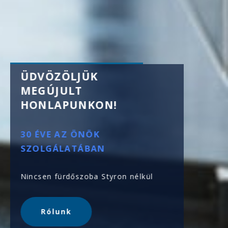
ÜDVÖZÖLJÜK
ZUHA
MEGÚJULT
HONLAPUNKON!
TÖKÉL
FÜRDŐ
30 ÉVE AZ ÖNÖK
SZOLGÁLATÁBAN
Fém-, va
400 -10
golyós b
Nincsen fürdőszoba Styron nélkül
To
Rólunk