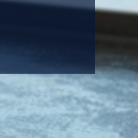
Tipuri cu grăta
Cu gardă dublă 
Următor