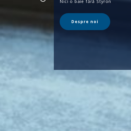
Nici o baie fără Styron
TAJ
025
Despre noi