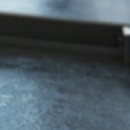
r metalic sau din sticlă! Lungimi de 400 - 1000 mm!
de miros cu bile!
ul