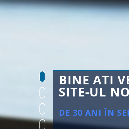
ONTAJ
BINE ATI V
SITE-UL N
DE 30 ANI ÎN SE
ILOT