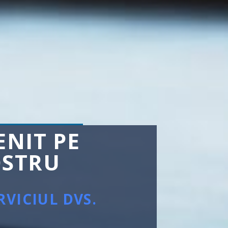
ENIT PE
RIGO
OSTRU
DREA
RVICIUL DVS.
ALEGER
DVS.